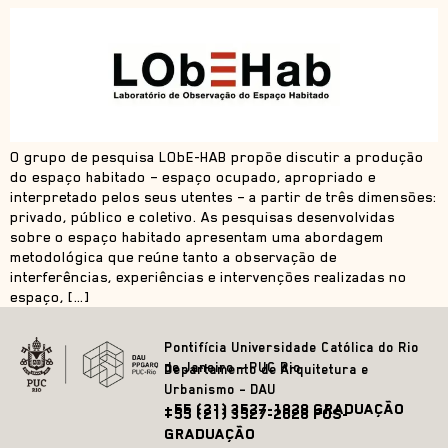
O grupo de pesquisa LObE-HAB propõe discutir a produção
do espaço habitado – espaço ocupado, apropriado e
interpretado pelos seus utentes – a partir de três dimensões:
privado, público e coletivo. As pesquisas desenvolvidas
sobre o espaço habitado apresentam uma abordagem
metodológica que reúne tanto a observação de
interferências, experiências e intervenções realizadas no
espaço, […]
Pontifícia Universidade Católica do Rio
de Janeiro – PUC Rio
Departamento de Arquitetura e
Urbanismo – DAU
+55 (21) 3527-1828 GRADUAÇÃO
+55 (21) 3527-2628 PÓS-
GRADUAÇÃO