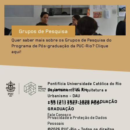
Grupos de Pesquisa
Quer saber mais sobre os Grupos de Pesquisa do
Programa de Pós-graduação da PUC-Rio? Clique
aqui!
Pontifícia Universidade Católica do Rio
de Janeiro – PUC Rio
Departamento de Arquitetura e
Urbanismo – DAU
+55 (21) 3527-1828 GRADUAÇÃO
+55 (21) 3527-2628 PÓS-
GRADUAÇÃO
Fale Conosco
Privacidade e Proteção de Dados
Pessoais
©2026 PUC-Rio – Todos os direitos