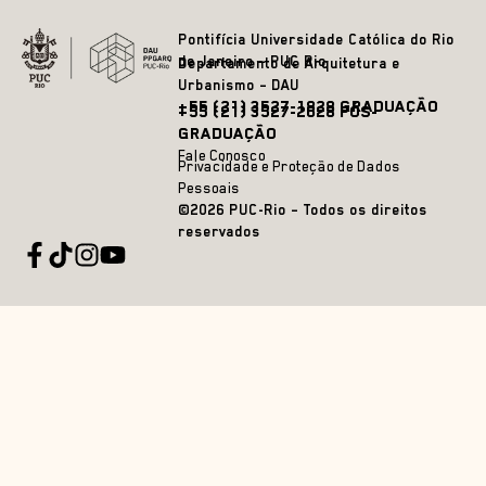
Pontifícia Universidade Católica do Rio
de Janeiro – PUC Rio
Departamento de Arquitetura e
Urbanismo – DAU
+55 (21) 3527-1828 GRADUAÇÃO
+55 (21) 3527-2628 PÓS-
GRADUAÇÃO
Fale Conosco
Privacidade e Proteção de Dados
Pessoais
©2026 PUC-Rio – Todos os direitos
reservados