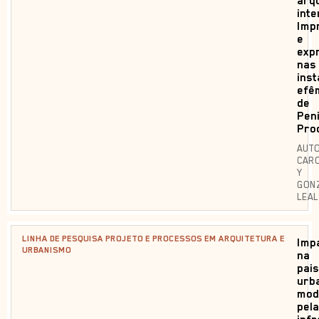
arqu
int
Imp
e
exp
nas
ins
efê
de
Pen
Pro
AUTO
CARO
Y
GON
LEAL
LINHA DE PESQUISA PROJETO E PROCESSOS EM ARQUITETURA E
Imp
URBANISMO
na
pai
urb
mod
pela