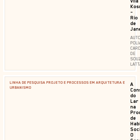
Vila
Kos
–
Rio
de
Jan
AUTO
POLI
CAR
DE
SOU
LATT
LINHA DE PESQUISA PROJETO E PROCESSOS EM ARQUITETURA E
A
URBANISMO
Con
do
Lar
na
Pro
de
Hab
Soci
O