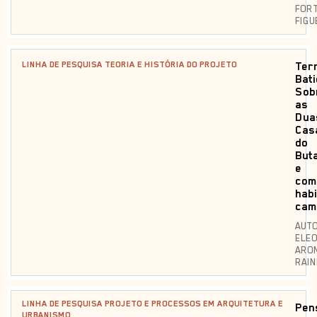
FOR
FIGU
LINHA DE PESQUISA TEORIA E HISTÓRIA DO PROJETO
Ter
Bati
Sob
as
Dua
Cas
do
But
e
com
habi
cam
AUTO
ELE
ARO
RAI
LINHA DE PESQUISA PROJETO E PROCESSOS EM ARQUITETURA E
Pen
URBANISMO