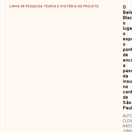
LINHA DE PESQUISA TEORIA E HISTÓRIA DO PROJETO
O
Bail
Blac
o
luga
o
esp
o
pon
de
enc
a
pas
da
ins
no
cen
de
São
Pau
AUTO
CLOV
NAS
JUNI