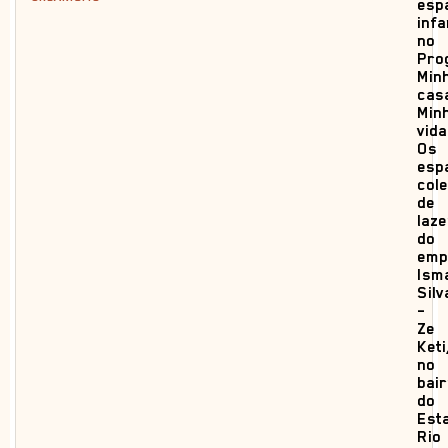
esp
infa
no
Pro
Min
cas
Min
vida
Os
esp
cole
de
laze
do
emp
Ism
Silv
–
Ze
Keti
no
bai
do
Esta
Rio