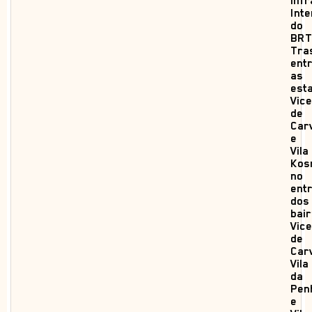
infr
Int
do
BRT
Tra
ent
as
est
Vic
de
Car
e
Vila
Kos
no
ent
dos
bai
Vic
de
Car
Vila
da
Pen
e