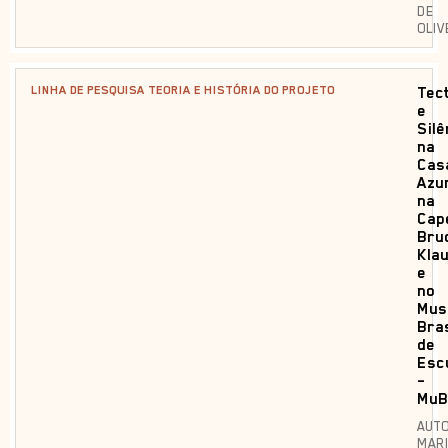
DE
OLIV
LINHA DE PESQUISA TEORIA E HISTÓRIA DO PROJETO
Tec
e
Silê
na
Cas
Azu
na
Cap
Bru
Kla
e
no
Mus
Bras
de
Esc
–
MuB
AUTO
MAR