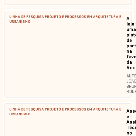
LINHA DE PESQUISA PROJETO E PROCESSOS EM ARQUITETURA E
A
URBANISMO
laje:
uma
pla
de
par
na
fave
da
Roc
AUTO
JOÃ
BRU
ROD
LINHA DE PESQUISA PROJETO E PROCESSOS EM ARQUITETURA E
Ass
URBANISMO
e
Ass
Téc
no