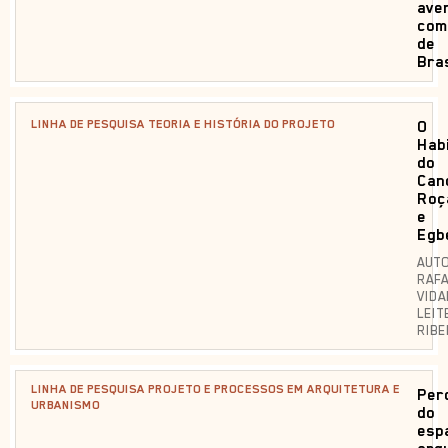
ave
com
de
Bras
LINHA DE PESQUISA TEORIA E HISTÓRIA DO PROJETO
O
Hab
do
Can
Roç
e
Egb
AUTO
RAF
VIDA
LEIT
RIBE
LINHA DE PESQUISA PROJETO E PROCESSOS EM ARQUITETURA E
Per
URBANISMO
do
esp