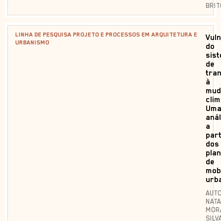
BRIT
LINHA DE PESQUISA PROJETO E PROCESSOS EM ARQUITETURA E
Vuln
URBANISMO
do
sis
de
tra
à
mud
clim
Um
anál
a
part
dos
pla
de
mob
urb
AUTO
NATA
MOR
SILV