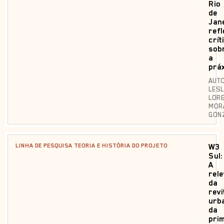
Rio
de
Jane
ref
crít
sob
a
prá
AUTO
LESL
LOR
MOR
GON
LINHA DE PESQUISA TEORIA E HISTÓRIA DO PROJETO
W3
Sul:
A
rel
da
revi
urb
da
pri