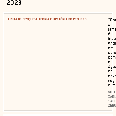
2023
LINHA DE PESQUISA TEORIA E HISTÓRIA DO PROJETO
“On
a
lam
é
insu
Arq
em
con
com
a
águ
no
nov
reg
clim
AUTO
CAR
SAU
ZEB