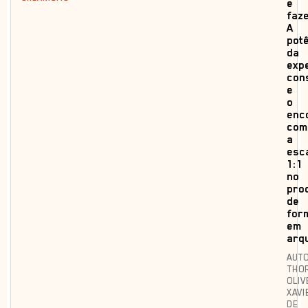
e
faze
A
pot
da
exp
con
e
o
enc
com
a
esc
1:1
no
pro
de
for
em
arq
AUTO
THOR
OLIV
XAVI
DE