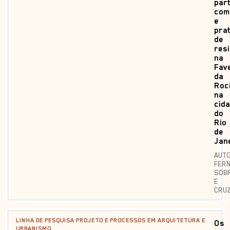
par
com
e
pra
de
resi
na
Fav
da
Roc
na
cid
do
Rio
de
Jan
AUTO
FER
SOB
E
CRU
LINHA DE PESQUISA PROJETO E PROCESSOS EM ARQUITETURA E
Os
URBANISMO