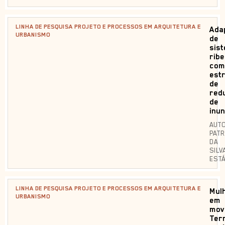
LINHA DE PESQUISA PROJETO E PROCESSOS EM ARQUITETURA E
Ada
URBANISMO
de
sis
ribe
com
est
de
red
de
inu
AUTO
PATR
DA
SILV
ESTÁ
LINHA DE PESQUISA PROJETO E PROCESSOS EM ARQUITETURA E
Mul
URBANISMO
em
mov
Terr