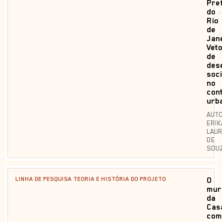
Pre
do
Rio
de
Jane
Vet
de
des
soc
no
con
urb
AUTO
ERIK
LAU
DE
SOU
LINHA DE PESQUISA TEORIA E HISTÓRIA DO PROJETO
O
mur
da
Cas
com