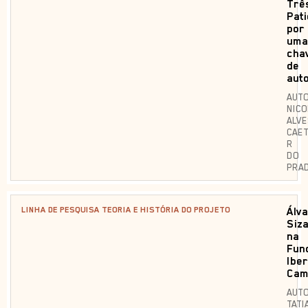
Trê
Pat
por
uma
cha
de
aut
AUTO
NICO
ALV
CAE
R
DO
PRA
LINHA DE PESQUISA TEORIA E HISTÓRIA DO PROJETO
Álv
Siz
na
Fun
Ibe
Cam
AUTO
TATI