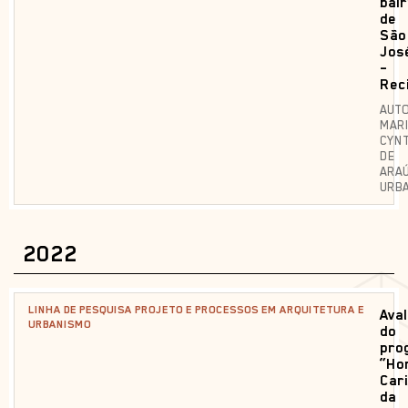
bai
de
São
Jos
–
Rec
AUTO
MAR
CYNT
DE
ARA
URB
2022
LINHA DE PESQUISA PROJETO E PROCESSOS EM ARQUITETURA E
Ava
URBANISMO
do
pro
“Ho
Car
da