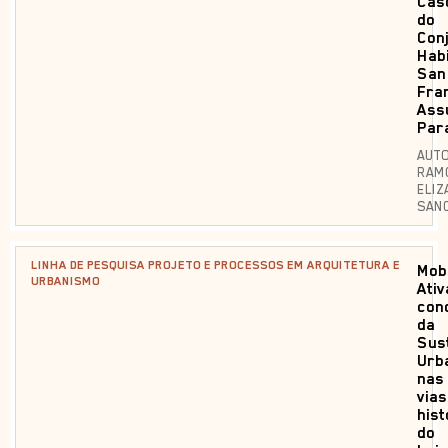
Cas
do
Con
Habi
San
Fra
Ass
Par
AUTO
RAM
ELIZ
SAN
LINHA DE PESQUISA PROJETO E PROCESSOS EM ARQUITETURA E
Mob
URBANISMO
Ativ
con
da
Sus
Urb
nas
vias
hist
do