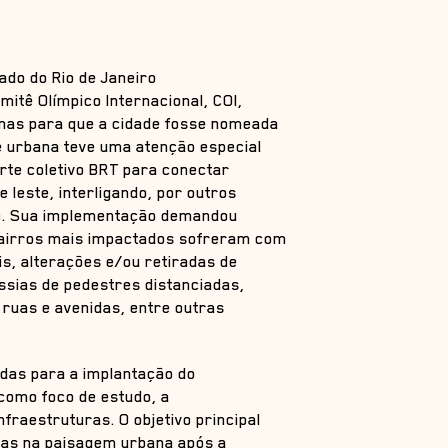
tado do Rio de Janeiro
itê Olímpico Internacional, COI,
anas para que a cidade fosse nomeada
e urbana teve uma atenção especial
orte coletivo BRT para conectar
 leste, interligando, por outros
ro. Sua implementação demandou
bairros mais impactados sofreram com
is, alterações e/ou retiradas de
essias de pedestres distanciadas,
 ruas e avenidas, entre outras
das para a implantação do
como foco de estudo, a
fraestruturas. O objetivo principal
ças na paisagem urbana após a