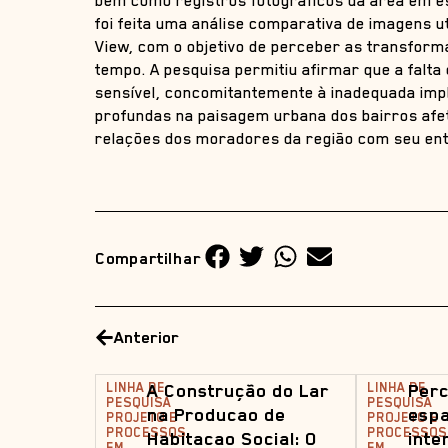
bem como registros fotográficos da área em e
foi feita uma análise comparativa de imagens ut
View, com o objetivo de perceber as transfor
tempo. A pesquisa permitiu afirmar que a falt
sensível, concomitantemente à inadequada imp
profundas na paisagem urbana dos bairros afet
relações dos moradores da região com seu en
Compartilhar
Anterior
LINHA DE
A Construção do Lar
LINHA DE
Per
PESQUISA
PESQUISA
na Producao de
espa
PROJETO E
PROJETO E
PROCESSOS
PROCESSOS
Habitacao Social: O
inte
EM
EM