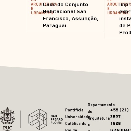
Caso do Conjunto
Impr
ARQUITETURA
ARQUITETUR
E
E
Habitacional San
expr
URBANISMO
URBANISMO
Francisco, Assunção,
inst
Paraguai
de P
Prod
Departamento
+55 (21)
Pontifícia
de
3527-
Universidade
Arquitetura
1828
Católica do
e
GRADUAÇ
Rio de