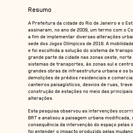
Resumo
A Prefeitura da cidade do Rio de Janeiro e o Es
assinaram, no ano de 2009, um termo com o Com
a fim de implementar diversas alterações urb
sede dos Jogos Olímpicos de 2016. A mobilidad
e foi escolhida a solução do sistema de transp
grande parte da cidade nas zonas oeste, norte e
sistemas de transportes, às zonas sul e cent
grandes obras de infraestrutura urbana e os 
demolições de prédios residenciais e comercia
canteiros paisagísticos, desvios de ruas, trav
construção de estações no meio das principais
alterações.
Esta pesquisa observou as intervenções ocorri
BRT e analisou a paisagem urbana modificada, 
consequência da intervenção do espaço pelas in
foi entender o impacto produzido pelas mudan