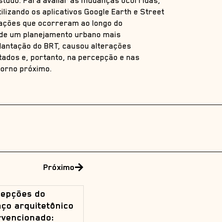
studo. Para avaliar as mudanças ocorridas,
ilizando os aplicativos Google Earth e Street
mações que ocorreram ao longo do
a de um planejamento urbano mais
lantação do BRT, causou alterações
ados e, portanto, na percepção e nas
torno próximo.
Próximo
cepções do
ço arquitetônico
rvencionado: