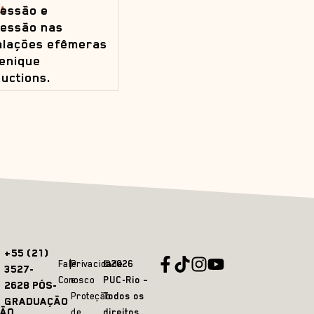
essão e
A
essão nas
alações efêmeras
enique
uctions.
+55 (21)
Fale
Privacidade
©2026
3527-
Conosco
e
PUC-Rio –
2628 PÓS-
Proteção
Todos os
GRADUAÇÃO
ÃO
de
direitos