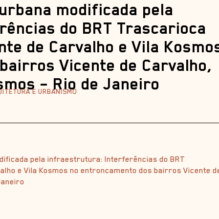
urbana modificada pela
erências do BRT Trascarioca
nte de Carvalho e Vila Kosmo
bairros Vicente de Carvalho,
osmos – Rio de Janeiro
QUITETURA E URBANISMO
ficada pela infraestrutura: Interferências do BRT
alho e Vila Kosmos no entroncamento dos bairros Vicente d
Janeiro