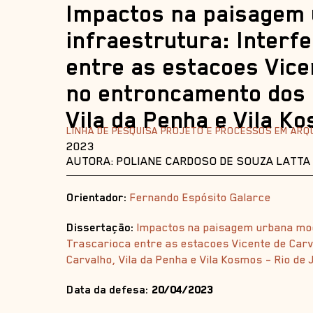
Impactos na paisagem 
infraestrutura: Interf
entre as estacoes Vice
no entroncamento dos 
Vila da Penha e Vila K
LINHA DE PESQUISA PROJETO E PROCESSOS EM AR
2023
AUTORA: POLIANE CARDOSO DE SOUZA LATTA
Orientador:
Fernando Espósito Galarce
Dissertação:
Impactos na paisagem urbana modi
Trascarioca entre as estacoes Vicente de Carv
Carvalho, Vila da Penha e Vila Kosmos – Rio de 
Data da defesa:
20/04/2023