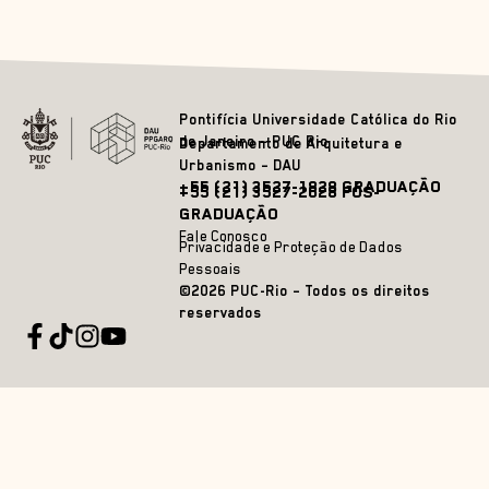
Pontifícia Universidade Católica do Rio
de Janeiro – PUC Rio
Departamento de Arquitetura e
Urbanismo – DAU
+55 (21) 3527-1828 GRADUAÇÃO
+55 (21) 3527-2628 PÓS-
GRADUAÇÃO
Fale Conosco
Privacidade e Proteção de Dados
Pessoais
©2026 PUC-Rio – Todos os direitos
reservados