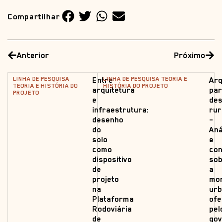
Compartilhar
Anterior
Próximo
LINHA DE PESQUISA
LINHA DE PESQUISA TEORIA E
Entre
Arq
TEORIA E HISTÓRIA DO
HISTÓRIA DO PROJETO
arquitetura
pa
PROJETO
e
des
infraestrutura:
rur
desenho
–
do
Aná
solo
e
como
con
dispositivo
so
de
a
projeto
mo
na
ur
Plataforma
ofe
Rodoviária
pel
de
go