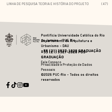
LINHA DE PESQUISA TEORIA E HISTÓRIA DO PROJETO
(47)
Pontifícia Universidade Católica do Rio
de Janeiro – PUC Rio
Departamento de Arquitetura e
Urbanismo – DAU
+55 (21) 3527-1828 GRADUAÇÃO
+55 (21) 3527-2628 PÓS-
GRADUAÇÃO
Fale Conosco
Privacidade e Proteção de Dados
Pessoais
©2026 PUC-Rio – Todos os direitos
reservados