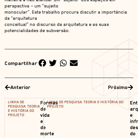
perspectiva – um “sujeito
monocular”. Este trabalho procura discutir a importância
da “arquitetura
conceitual” no discurso da arquitetura e as suas
potencialidades de subversão.
Compartilhar
Anterior
Próximo
LINHA DE
LINHA DE PESQUISA TEORIA E HISTÓRIA DO
Formas
Ent
PESQUISA TEORIA
PROJETO
de
arq
E HISTÓRIA DO
vida
e
PROJETO
e
inf
de
de
morte
do