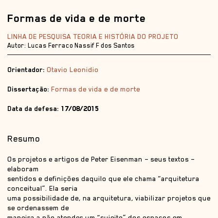
Formas de vida e de morte
LINHA DE PESQUISA TEORIA E HISTÓRIA DO PROJETO
Autor: Lucas Ferraco Nassif F dos Santos
Orientador:
Otavio Leonidio
Dissertação:
Formas de vida e de morte
Data da defesa:
17/08/2015
Resumo
Os projetos e artigos de Peter Eisenman – seus textos –
elaboram
sentidos e definições daquilo que ele chama “arquitetura
conceitual”. Ela seria
uma possibilidade de, na arquitetura, viabilizar projetos que
se ordenassem de
maneira a não atender um “sujeito” dos espaços em