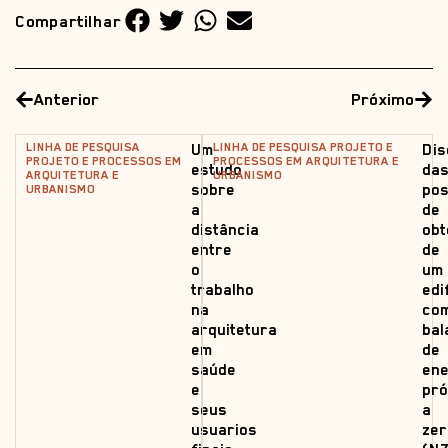
Compartilhar
Anterior
Próximo
LINHA DE PESQUISA
LINHA DE PESQUISA PROJETO E
Um
Dis
PROJETO E PROCESSOS EM
PROCESSOS EM ARQUITETURA E
estudo
da
ARQUITETURA E
URBANISMO
sobre
pos
URBANISMO
a
de
distância
obt
entre
de
o
um
trabalho
edi
na
co
arquitetura
bal
em
de
saúde
ene
e
pró
seus
a
usuarios
zer