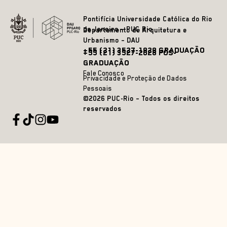
Pontifícia Universidade Católica do Rio
de Janeiro – PUC Rio
Departamento de Arquitetura e
Urbanismo – DAU
+55 (21) 3527-1828 GRADUAÇÃO
+55 (21) 3527-2628 PÓS-
GRADUAÇÃO
Fale Conosco
Privacidade e Proteção de Dados
Pessoais
©2026 PUC-Rio – Todos os direitos
reservados