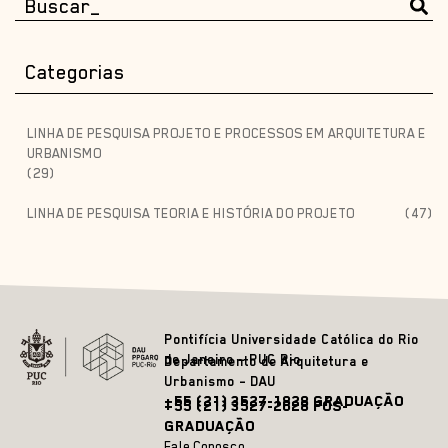
Categorias
LINHA DE PESQUISA PROJETO E PROCESSOS EM ARQUITETURA E
URBANISMO
(29)
LINHA DE PESQUISA TEORIA E HISTÓRIA DO PROJETO
(47)
Pontifícia Universidade Católica do Rio
de Janeiro – PUC Rio
Departamento de Arquitetura e
Urbanismo – DAU
+55 (21) 3527-1828 GRADUAÇÃO
+55 (21) 3527-2628 PÓS-
GRADUAÇÃO
Fale Conosco