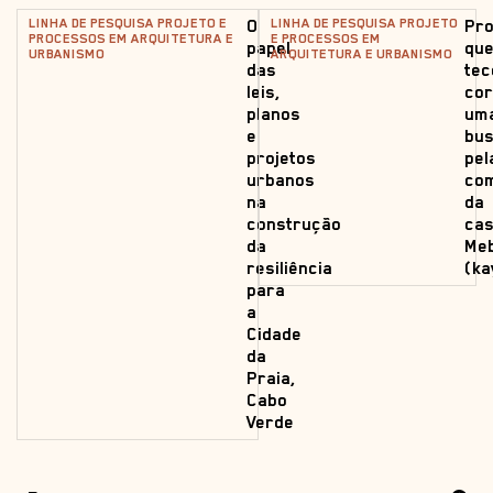
LINHA DE PESQUISA PROJETO E
LINHA DE PESQUISA PROJETO
O
Pr
PROCESSOS EM ARQUITETURA E
E PROCESSOS EM
papel
qu
URBANISMO
ARQUITETURA E URBANISMO
das
te
leis,
cor
planos
um
e
bu
projetos
pel
urbanos
co
na
da
construção
ca
da
Me
resiliência
(ka
para
a
Cidade
da
Praia,
Cabo
Verde