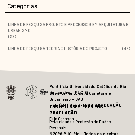
Categorias
LINHA DE PESQUISA PROJETO E PROCESSOS EM ARQUITETURA E
URBANISMO
(29)
LINHA DE PESQUISA TEORIA E HISTÓRIA DO PROJETO
(47)
Pontifícia Universidade Católica do Rio
de Janeiro – PUC Rio
Departamento de Arquitetura e
Urbanismo – DAU
+55 (21) 3527-1828 GRADUAÇÃO
+55 (21) 3527-2628 PÓS-
GRADUAÇÃO
Fale Conosco
Privacidade e Proteção de Dados
Pessoais
©2026 PUC-Rio – Todos os direitos