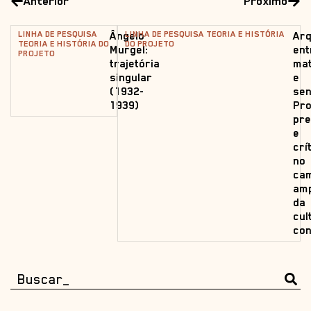
Anterior
Próximo
LINHA DE PESQUISA
LINHA DE PESQUISA TEORIA E HISTÓRIA
Ângelo
Arq
TEORIA E HISTÓRIA DO
DO PROJETO
Murgel:
ent
PROJETO
trajetória
mat
singular
e
(1932-
sen
1939)
Pro
pr
e
crí
no
ca
amp
da
cul
co