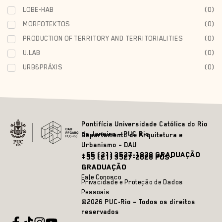
LOBE-HAB
(
0
)
MORFOTEKTOS
(
0
)
PRODUCTION OF TERRITORY AND TERRITORIALITIES
(
0
)
U.LAB
(
0
)
URB&PRÁXIS
(
0
)
Pontifícia Universidade Católica do Rio
de Janeiro – PUC Rio
Departamento de Arquitetura e
Urbanismo – DAU
+55 (21) 3527-1828 GRADUAÇÃO
+55 (21) 3527-2628 PÓS-
GRADUAÇÃO
Fale Conosco
Privacidade e Proteção de Dados
Pessoais
©2026 PUC-Rio – Todos os direitos
reservados