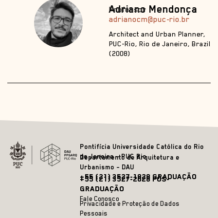
Adriano Mendonça
Professor
adrianocm@puc-rio.br
Architect and Urban Planner,
PUC-Rio, Rio de Janeiro, Brazil
(2008)
Pontifícia Universidade Católica do Rio
de Janeiro – PUC Rio
Departamento de Arquitetura e
Urbanismo – DAU
+55 (21) 3527-1828 GRADUAÇÃO
+55 (21) 3527-2628 PÓS-
GRADUAÇÃO
Fale Conosco
Privacidade e Proteção de Dados
Pessoais