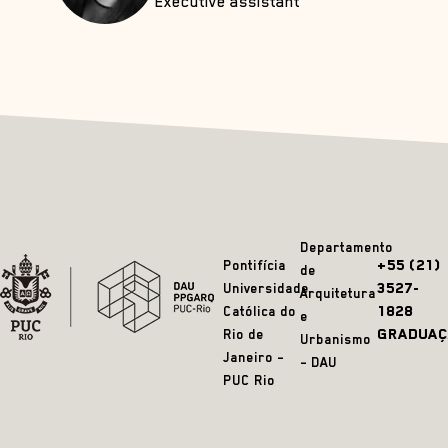
Executive assistant
Departamento
+55 (21)
Pontifícia
de
3527-
Universidade
Arquitetura
1828
Católica do
e
GRADUAÇ
Rio de
Urbanismo
Janeiro –
– DAU
PUC Rio