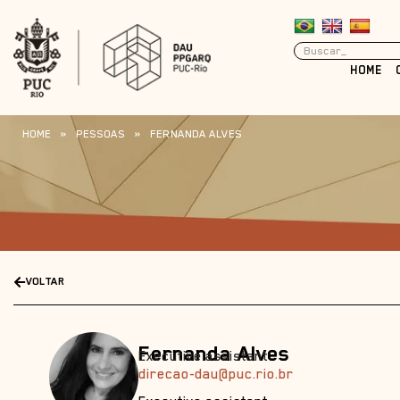
HOME
HOME
»
PESSOAS
»
FERNANDA ALVES
VOLTAR
Fernanda Alves
Executive assistant
direcao-dau@puc.rio.br