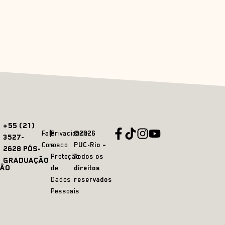
+55 (21)
Fale
Privacidade
©2026
3527-
Conosco
e
PUC-Rio –
2628 PÓS-
Proteção
Todos os
GRADUAÇÃO
ÃO
de
direitos
Dados
reservados
Pessoais