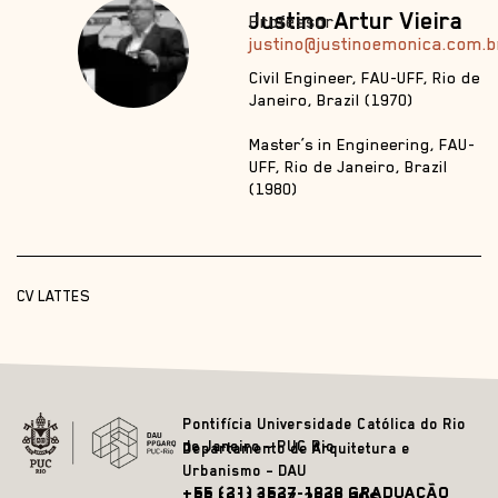
Justino Artur Vieira
Professor
justino@justinoemonica.com.b
Civil Engineer, FAU-UFF, Rio de
Janeiro, Brazil (1970)
Master’s in Engineering, FAU-
UFF, Rio de Janeiro, Brazil
(1980)
CV LATTES
Pontifícia Universidade Católica do Rio
de Janeiro – PUC Rio
Departamento de Arquitetura e
Urbanismo – DAU
+55 (21) 3527-1828 GRADUAÇÃO
+55 (21) 3527-2628 PÓS-