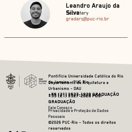
Leandro Araujo da
Silva
Secretary
gradarq@puc-rio.br
Pontifícia Universidade Católica do Rio
de Janeiro – PUC Rio
Departamento de Arquitetura e
Urbanismo – DAU
+55 (21) 3527-1828 GRADUAÇÃO
+55 (21) 3527-2628 PÓS-
GRADUAÇÃO
Fale Conosco
Privacidade e Proteção de Dados
Pessoais
©2026 PUC-Rio – Todos os direitos
reservados