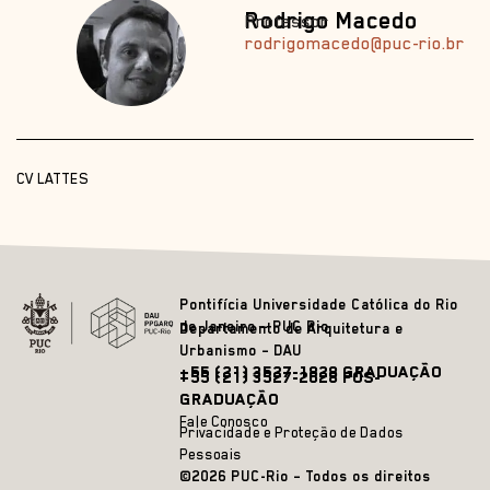
Rodrigo Macedo
Professor
rodrigomacedo@puc-rio.br
CV LATTES
Pontifícia Universidade Católica do Rio
de Janeiro – PUC Rio
Departamento de Arquitetura e
Urbanismo – DAU
+55 (21) 3527-1828 GRADUAÇÃO
+55 (21) 3527-2628 PÓS-
GRADUAÇÃO
Fale Conosco
Privacidade e Proteção de Dados
Pessoais
©2026 PUC-Rio – Todos os direitos