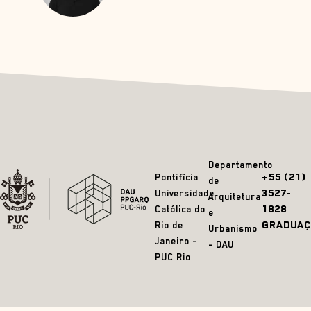
Departamento
+55 (21)
Pontifícia
de
3527-
Universidade
Arquitetura
1828
Católica do
e
GRADUAÇ
Rio de
Urbanismo
Janeiro –
– DAU
PUC Rio