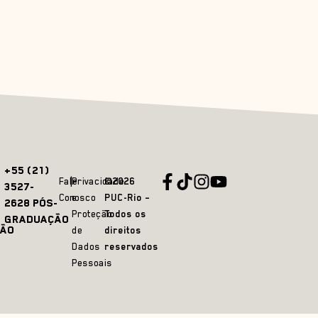
+55 (21)
Fale
Privacidade
©2026
3527-
Conosco
e
PUC-Rio –
2628 PÓS-
Proteção
Todos os
GRADUAÇÃO
ÃO
de
direitos
Dados
reservados
Pessoais