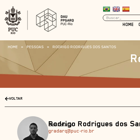
HOME
HOME
»
PESSOAS
»
RODRIGO RODRIGUES DOS SANTOS
R
VOLTAR
Rodrigo Rodrigues dos Sa
Secretary
gradarq@puc-rio.br