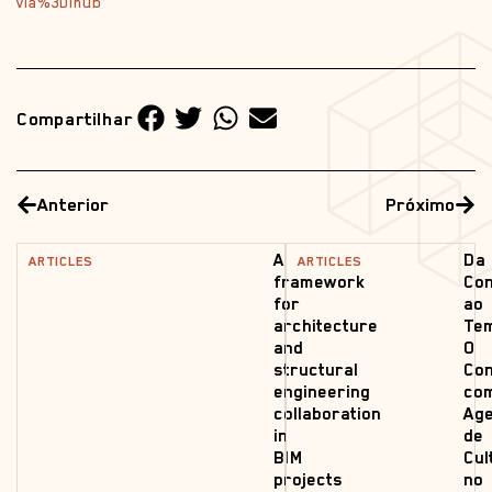
via%3Dihub
Compartilhar
Anterior
Próximo
A
Da
ARTICLES
ARTICLES
framework
Co
for
ao
architecture
Tem
and
O
structural
Con
engineering
co
collaboration
Age
in
de
BIM
Cul
projects
no