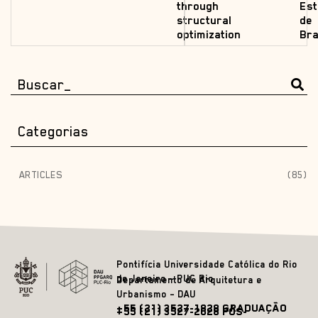
through
Est
structural
de
optimization
Bra
Categorias
ARTICLES
(85)
Pontifícia Universidade Católica do Rio
de Janeiro – PUC Rio
Departamento de Arquitetura e
Urbanismo – DAU
+55 (21) 3527-1828 GRADUAÇÃO
+55 (21) 3527-2628 PÓS-