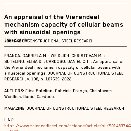
An appraisal of the Vierendeel
mechanism capacity of cellular beams
with sinusoidal openings
Elisa Sotelino
JOURNAL OF CONSTRUCTIONAL STEEL RESEARCH
FRANÇA, GABRIELA M. ; WEIDLICH, CHRISTOVAM M. ;
SOTELINO, ELISA D. ; CARDOSO, DANIEL C.T. . An appraisal of
the Vierendeel mechanism capacity of cellular beams with
sinusoidal openings. JOURNAL OF CONSTRUCTIONAL STEEL
RESEARCH, v. 198, p. 107539, 2022.
AUTHORS: Elisa Sotelino, Gabriela França, Christovam
Weidlich, Daniel Cardoso.
MAGAZINE: JOURNAL OF CONSTRUCTIONAL STEEL RESEARCH
LINK:
https://www.sciencedirect.com/science/article/pii/S0143974