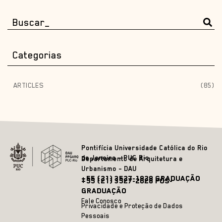
Categorias
ARTICLES
(85)
Pontifícia Universidade Católica do Rio
de Janeiro – PUC Rio
Departamento de Arquitetura e
Urbanismo – DAU
+55 (21) 3527-1828 GRADUAÇÃO
+55 (21) 3527-2628 PÓS-
GRADUAÇÃO
Fale Conosco
Privacidade e Proteção de Dados
Pessoais