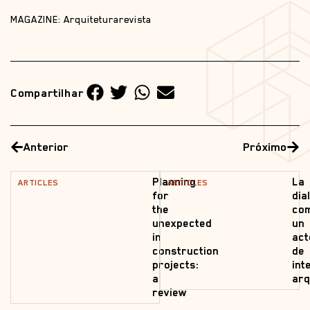
MAGAZINE: Arquiteturarevista
Compartilhar
Anterior
Próximo
Planning
La
ARTICLES
ARTICLES
for
dia
the
co
unexpected
un
in
act
construction
de
projects:
int
a
arq
review