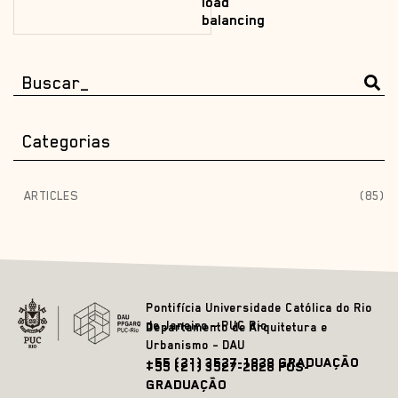
load
balancing
Categorias
ARTICLES
(85)
Pontifícia Universidade Católica do Rio
de Janeiro – PUC Rio
Departamento de Arquitetura e
Urbanismo – DAU
+55 (21) 3527-1828 GRADUAÇÃO
+55 (21) 3527-2628 PÓS-
GRADUAÇÃO