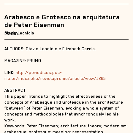
Arabesco e Grotesco na arquitetura
de Peter Eisenman
Otavio Leonidio
PRUMO
AUTHORS: Otavio Leonidio e Elizabeth Garcia.
MAGAZINE: PRUMO
LINK:
http://periodicos.puc-
rio.br/index.php/revistaprumo/article/view/1265
ABSTRACT
This paper intends to highlight the effectiveness of the
concepts of Arabesque and Grotesque in the architecture
“between” of Peter Eisenman, evoking a whole system of
concepts and methodologies that synchronously led his
work.
Keywords: Peter Eisenman; architecture; theory; modernism;
arabesque; grotesque; meaning; representation.