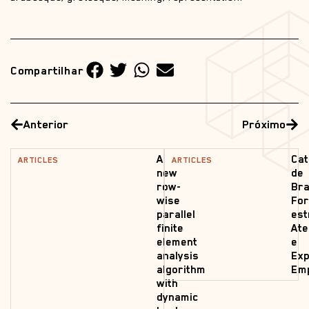
Compartilhar
Anterior
Próximo
A
Cat
ARTICLES
ARTICLES
new
de
row-
Bra
wise
Fo
parallel
est
finite
Ate
element
e
analysis
Exp
algorithm
Emp
with
dynamic