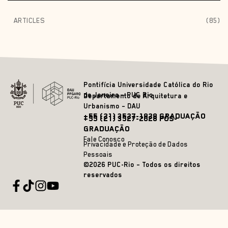
ARTICLES
(85)
Pontifícia Universidade Católica do Rio
de Janeiro – PUC Rio
Departamento de Arquitetura e
Urbanismo – DAU
+55 (21) 3527-1828 GRADUAÇÃO
+55 (21) 3527-2628 PÓS-
GRADUAÇÃO
Fale Conosco
Privacidade e Proteção de Dados
Pessoais
©2026 PUC-Rio – Todos os direitos
reservados