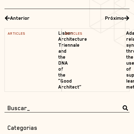
Anterior
Próximo
Lisbon
Ada
ARTICLES
ARTICLES
Architecture
rel
Triennale
syn
and
thr
the
the
DNA
us
of
of
the
sup
“Good
lea
Architect”
me
Categorias