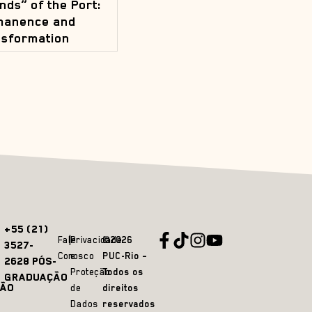
ands” of the Port:
manence and
sformation
+55 (21)
Fale
Privacidade
©2026
3527-
Conosco
e
PUC-Rio –
2628 PÓS-
Proteção
Todos os
GRADUAÇÃO
ÃO
de
direitos
Dados
reservados