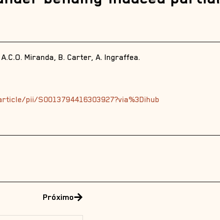
A.C.O. Miranda, B. Carter, A. Ingraffea.
article/pii/S0013794416303927?via%3Dihub
Próximo