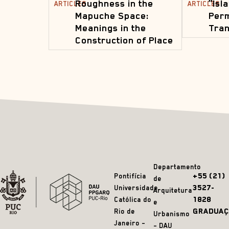
Roughness in the
“Isl
ARTICLES
ARTICLES
Mapuche Space:
Per
Meanings in the
Tran
Construction of Place
Departamento
+55 (21)
Pontifícia
de
3527-
Universidade
Arquitetura
1828
Católica do
e
GRADUAÇ
Rio de
Urbanismo
Janeiro –
– DAU