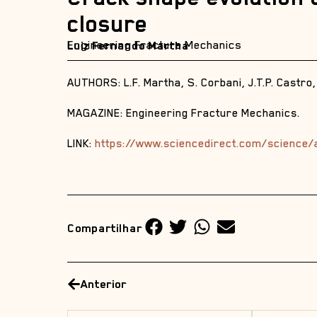
closure
Engineering Fracture Mechanics
Luiz Fernando Martha
AUTHORS: L.F. Martha, S. Corbani, J.T.P. Castro, 
MAGAZINE: Engineering Fracture Mechanics.
LINK:
https://www.sciencedirect.com/science/
Compartilhar
Anterior