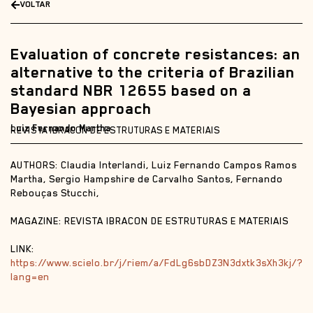
VOLTAR
Evaluation of concrete resistances: an
alternative to the criteria of Brazilian
standard NBR 12655 based on a
Bayesian approach
Luiz Fernando Martha
REVISTA IBRACON DE ESTRUTURAS E MATERIAIS
AUTHORS: Claudia Interlandi, Luiz Fernando Campos Ramos
Martha, Sergio Hampshire de Carvalho Santos, Fernando
Rebouças Stucchi,
MAGAZINE: REVISTA IBRACON DE ESTRUTURAS E MATERIAIS
LINK:
https://www.scielo.br/j/riem/a/FdLg6sbDZ3N3dxtk3sXh3kj/?
lang=en