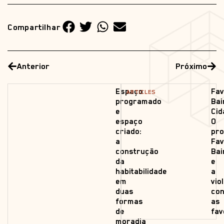
Compartilhar
Anterior
Próximo
Espaço
Fav
ARTICLES
programado
Bai
e
Cid
espaço
O
criado:
pr
a
Fav
construção
Bai
da
e
habitabilidade
a
em
vio
duas
con
formas
as
de
fav
moradia