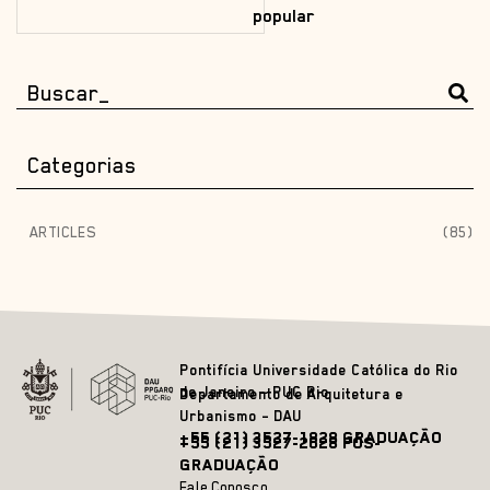
popular
Categorias
ARTICLES
(85)
Pontifícia Universidade Católica do Rio
de Janeiro – PUC Rio
Departamento de Arquitetura e
Urbanismo – DAU
+55 (21) 3527-1828 GRADUAÇÃO
+55 (21) 3527-2628 PÓS-
GRADUAÇÃO
Fale Conosco