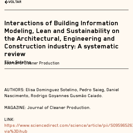
VOLTAR
Interactions of Building Information
Modeling, Lean and Sustainability on
the Architectural, Engineering and
Construction industry: A systematic
review
Elisa Sotelino
Journal of Cleaner Production
AUTHORS: Elisa Dominguez Sotelino, Pedro Saieg, Daniel
Nascimento, Rodrigo Goyannes Gusmão Caiado.
MAGAZINE: Journal of Cleaner Production.
LINK:
https://www.sciencedirect.com/science/article/pii/S0959652
via%3Dihub