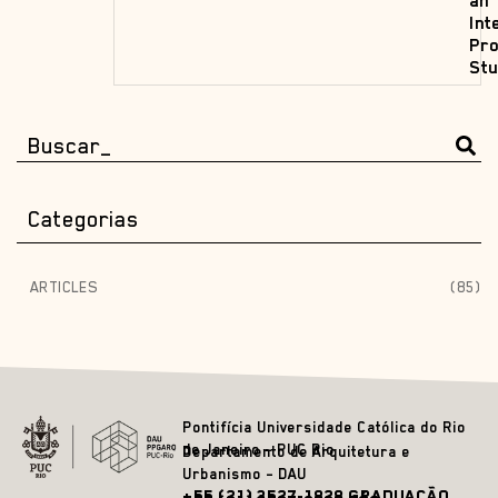
an
Int
Pro
Stu
Categorias
ARTICLES
(85)
Pontifícia Universidade Católica do Rio
de Janeiro – PUC Rio
Departamento de Arquitetura e
Urbanismo – DAU
+55 (21) 3527-1828 GRADUAÇÃO