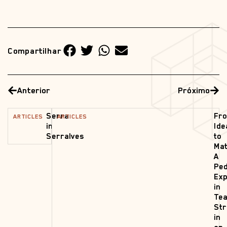
Compartilhar
Anterior
Próximo
Serra
Fr
ARTICLES
ARTICLES
in
Ide
Serralves
to
Mat
A
Ped
Exp
in
Tea
Str
in