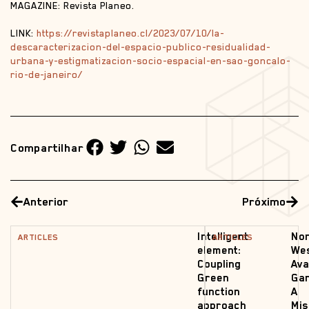
MAGAZINE: Revista Planeo.
LINK:
https://revistaplaneo.cl/2023/07/10/la-
descaracterizacion-del-espacio-publico-residualidad-
urbana-y-estigmatizacion-socio-espacial-en-sao-goncalo-
rio-de-janeiro/
Compartilhar
Anterior
Próximo
Intelligent
No
ARTICLES
ARTICLES
element:
We
Coupling
Ava
Green
Gar
function
A
approach
Mis