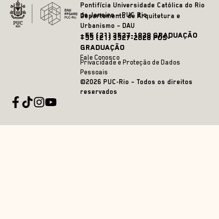
Pontifícia Universidade Católica do Rio
de Janeiro – PUC Rio
Departamento de Arquitetura e
Urbanismo – DAU
+55 (21) 3527-1828 GRADUAÇÃO
+55 (21) 3527-2628 PÓS-
GRADUAÇÃO
Fale Conosco
Privacidade e Proteção de Dados
Pessoais
©2026 PUC-Rio – Todos os direitos
reservados