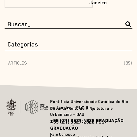
Janeiro
Categorias
ARTICLES
(85)
Pontifícia Universidade Católica do Rio
de Janeiro – PUC Rio
Departamento de Arquitetura e
Urbanismo – DAU
+55 (21) 3527-1828 GRADUAÇÃO
+55 (21) 3527-2628 PÓS-
GRADUAÇÃO
Fale Conosco