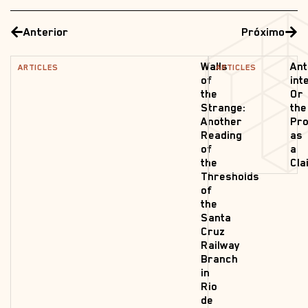
Anterior
Próximo
Walls
Ant
ARTICLES
ARTICLES
of
int
the
Or
Strange:
the
Another
Pro
Reading
as
of
a
the
Cla
Thresholds
of
the
Santa
Cruz
Railway
Branch
in
Rio
de