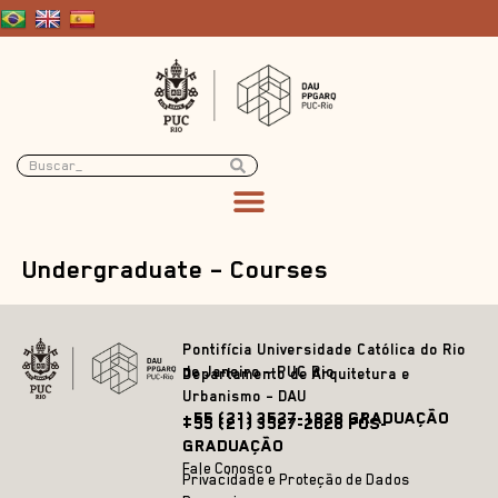
Undergraduate – Courses
Pontifícia Universidade Católica do Rio
de Janeiro – PUC Rio
Departamento de Arquitetura e
Urbanismo – DAU
+55 (21) 3527-1828 GRADUAÇÃO
+55 (21) 3527-2628 PÓS-
GRADUAÇÃO
Fale Conosco
Privacidade e Proteção de Dados