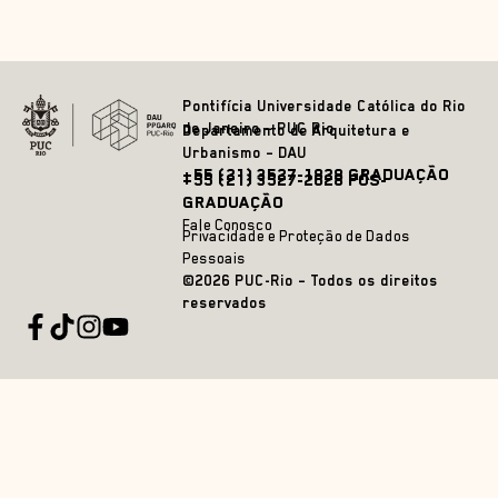
Pontifícia Universidade Católica do Rio
de Janeiro – PUC Rio
Departamento de Arquitetura e
Urbanismo – DAU
+55 (21) 3527-1828 GRADUAÇÃO
+55 (21) 3527-2628 PÓS-
GRADUAÇÃO
Fale Conosco
Privacidade e Proteção de Dados
Pessoais
©2026 PUC-Rio – Todos os direitos
reservados