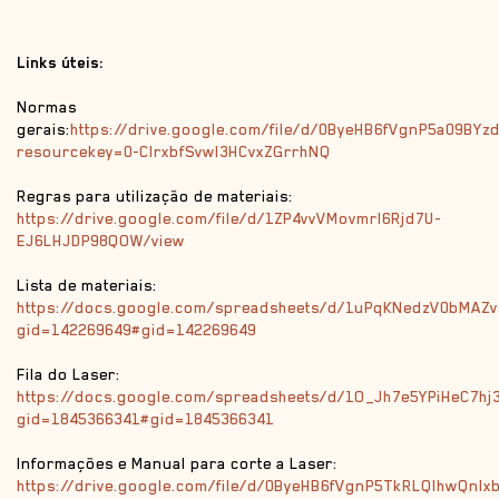
Links úteis:
Normas
gerais:
https://drive.google.com/file/d/0ByeHB6fVgnP5a09BYz
resourcekey=0-CIrxbfSvwl3HCvxZGrrhNQ
Regras para utilização de materiais:
https://drive.google.com/file/d/1ZP4vvVMovmrI6Rjd7U-
EJ6LHJDP98QOW/view
Lista de materiais:
https://docs.google.com/spreadsheets/d/1uPqKNedzV0bMAZ
gid=142269649#gid=142269649
Fila do Laser:
https://docs.google.com/spreadsheets/d/1O_Jh7e5YPiHeC7h
gid=1845366341#gid=1845366341
Informações e Manual para corte a Laser:
https://drive.google.com/file/d/0ByeHB6fVgnP5TkRLQlhwQnIxb