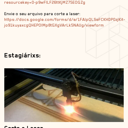
resourcekey=0-p9wFILF26ttKjMZ75EOGZg
Envie o seu arquivo para corte a laser:
https://docs.google.com/forms/d/e/1FAIpQLSeFCKHDP0zjKit-
jo91kuyaxcgQHEPOlMp8tGXgVArLk5NAUg/viewform
Estagiárixs: