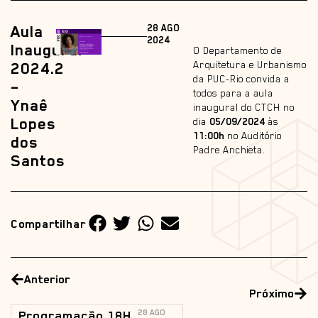
Aula
28 AGO
2024
Inaugural
O Departamento de
2024.2
Arquitetura e Urbanismo
da PUC-Rio convida a
–
todos para a aula
Ynaê
inaugural do CTCH no
Lopes
dia
05/09/2024
às
11:00h
no Auditório
dos
Padre Anchieta.
Santos
Compartilhar
Anterior
Próximo
Programação 18H
28 AGO