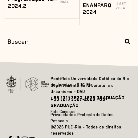
2024
ENANPARQ
4 SET
2024.2
2024
2024
Pontifícia Universidade Católica do Rio
de Janeiro – PUC Rio
Departamento de Arquitetura e
Urbanismo – DAU
+55 (21) 3527-1828 GRADUAÇÃO
+55 (21) 3527-2628 PÓS-
GRADUAÇÃO
Fale Conosco
Privacidade e Proteção de Dados
Pessoais
©2026 PUC-Rio – Todos os direitos
reservados