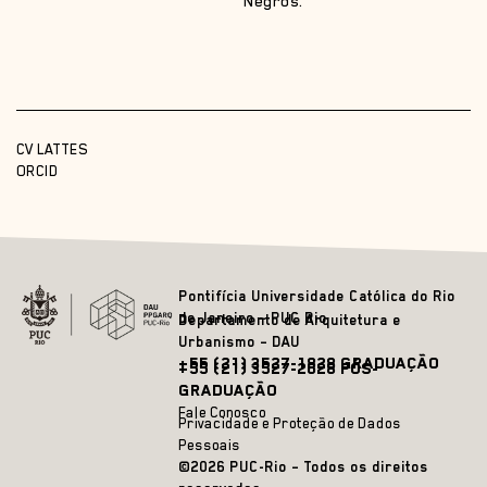
Negros.
CV LATTES
ORCID
Pontifícia Universidade Católica do Rio
de Janeiro – PUC Rio
Departamento de Arquitetura e
Urbanismo – DAU
+55 (21) 3527-1828 GRADUAÇÃO
+55 (21) 3527-2628 PÓS-
GRADUAÇÃO
Fale Conosco
Privacidade e Proteção de Dados
Pessoais
©2026 PUC-Rio – Todos os direitos