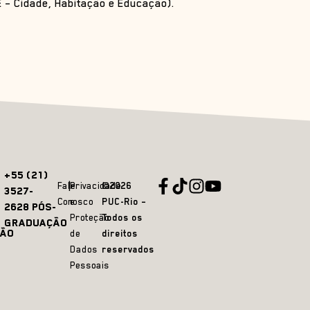
 – Cidade, Habitação e Educação).
+55 (21)
Fale
Privacidade
©2026
3527-
Conosco
e
PUC-Rio –
2628 PÓS-
Proteção
Todos os
GRADUAÇÃO
ÃO
de
direitos
Dados
reservados
Pessoais