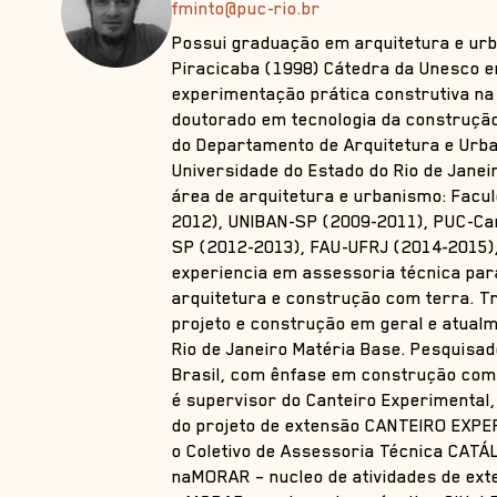
fminto@puc-rio.br
Possui graduação em arquitetura e ur
Piracicaba (1998) Cátedra da Unesco 
experimentação prática construtiva na
doutorado em tecnologia da construção
do Departamento de Arquitetura e Urba
Universidade do Estado do Rio de Janei
área de arquitetura e urbanismo: Facu
2012), UNIBAN-SP (2009-2011), PUC-Ca
SP (2012-2013), FAU-UFRJ (2014-2015),
experiencia em assessoria técnica par
arquitetura e construção com terra. T
projeto e construção em geral e atual
Rio de Janeiro Matéria Base. Pesquisa
Brasil, com ênfase em construção com 
é supervisor do Canteiro Experimental
do projeto de extensão CANTEIRO EXPE
o Coletivo de Assessoria Técnica CATÁL
naMORAR – nucleo de atividades de ext