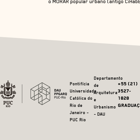
o MORAR popular urbano (antigo CiHabE
Departamento
+55 (21)
Pontifícia
de
3527-
Universidade
Arquitetura
1828
Católica do
e
GRADUAÇ
Rio de
Urbanismo
Janeiro –
– DAU
PUC Rio