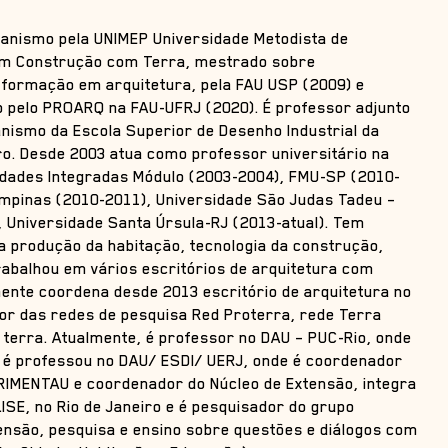
banismo pela UNIMEP Universidade Metodista de
em Construção com Terra, mestrado sobre
 formação em arquitetura, pela FAU USP (2009) e
 pelo PROARQ na FAU-UFRJ (2020). É professor adjunto
nismo da Escola Superior de Desenho Industrial da
ro. Desde 2003 atua como professor universitário na
ldades Integradas Módulo (2003-2004), FMU-SP (2010-
mpinas (2010-2011), Universidade São Judas Tadeu –
 Universidade Santa Úrsula-RJ (2013-atual). Tem
a produção da habitação, tecnologia da construção,
rabalhou em vários escritórios de arquitetura com
mente coordena desde 2013 escritório de arquitetura no
dor das redes de pesquisa Red Proterra, rede Terra
terra. Atualmente, é professor no DAU – PUC-Rio, onde
, é professou no DAU/ ESDI/ UERJ, onde é coordenador
RIMENTAU e coordenador do Núcleo de Extensão, integra
ISE, no Rio de Janeiro e é pesquisador do grupo
ensão, pesquisa e ensino sobre questões e diálogos com