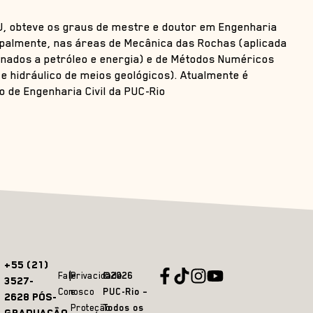
J, obteve os graus de mestre e doutor em Engenharia
cipalmente, nas áreas de Mecânica das Rochas (aplicada
ionados a petróleo e energia) e de Métodos Numéricos
 hidráulico de meios geológicos). Atualmente é
 de Engenharia Civil da PUC-Rio
+55 (21)
Fale
Privacidade
©2026
3527-
Conosco
e
PUC-Rio –
2628 PÓS-
Proteção
Todos os
GRADUAÇÃO