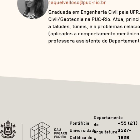
raquelvelloso@puc-rio.br
Graduada em Engenharia Civil pela UFR
Civil/Geotecnia na PUC-Rio. Atua, prin
a taludes, túneis, e a problemas relac
(aplicados a comportamento mecânico e
professora assistente do Departamento
Departamento
+55 (21)
Pontifícia
de
3527-
Universidade
Arquitetura
1828
Católica do
e