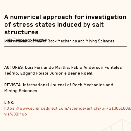
A numerical approach for investigation
of stress states induced by salt
structures
Luiz Fernando Martha
International Journal of Rock Mechanics and Mining Sciences
AUTORES: Luiz Fernando Martha, Fábio Anderson Fonteles
Teófilo, Edgard Poiate Junior e Deane Roehl.
REVISTA: International Journal of Rock Mechanics and
Mining Sciences
LINK:
https://www.sciencedirect.com/science/article/pii/S1365160
via%3Dihub