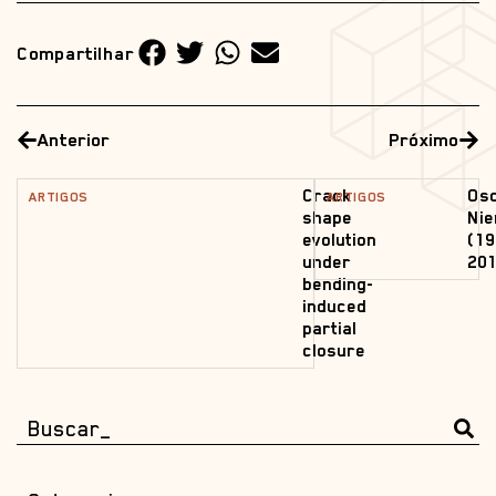
Compartilhar
Anterior
Próximo
Crack
Os
ARTIGOS
ARTIGOS
shape
Ni
evolution
(19
under
201
bending-
induced
partial
closure