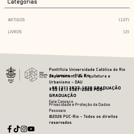
Categorias
ARTIGOS
(107)
LIVROS
(2)
Pontifícia Universidade Católica do Rio
de Janeiro – PUC Rio
Departamento de Arquitetura e
Urbanismo – DAU
+55 (21) 3527-1828 GRADUAÇÃO
+55 (21) 3527-2628 PÓS-
GRADUAÇÃO
Fale Conosco
Privacidade e Proteção de Dados
Pessoais
©2026 PUC-Rio – Todos os direitos
reservados