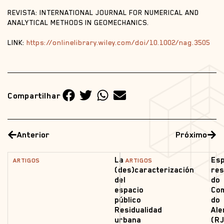
REVISTA: INTERNATIONAL JOURNAL FOR NUMERICAL AND
ANALYTICAL METHODS IN GEOMECHANICS.
LINK:
https://onlinelibrary.wiley.com/doi/10.1002/nag.3505
Compartilhar
Anterior
Próximo
La
Es
ARTIGOS
ARTIGOS
(des)caracterización
res
del
do
espacio
Co
público
do
Residualidad
Al
urbana
(RJ