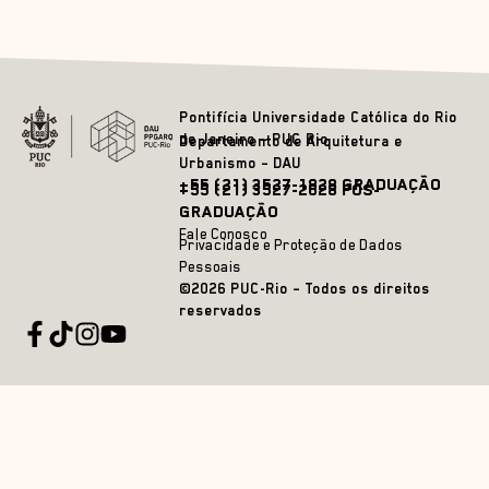
Pontifícia Universidade Católica do Rio
de Janeiro – PUC Rio
Departamento de Arquitetura e
Urbanismo – DAU
+55 (21) 3527-1828 GRADUAÇÃO
+55 (21) 3527-2628 PÓS-
GRADUAÇÃO
Fale Conosco
Privacidade e Proteção de Dados
Pessoais
©2026 PUC-Rio – Todos os direitos
reservados