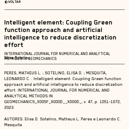
VOLTAR
Intelligent element: Coupling Green
function approach and artificial
intelligence to reduce discretization
effort
INTERNATIONAL JOURNAL FOR NUMERICAL AND ANALYTICAL
Elisa Sotelino
METHODS IN GEOMECHANICS
PERES, MATHEUS L. ; SOTELINO, ELISA D. ; MESQUITA,
LEONARDO C. . Intelligent element: Coupling Green function
approach and artificial intelligence to reduce discretization
effort. INTERNATIONAL JOURNAL FOR NUMERICAL AND
ANALYTICAL METHODS IN
GEOMECHANICS_X005F_X000D__X000D_, v. 47, p. 1051-1072,
2023.
AUTORES: Elisa D. Sotelino, Matheus L. Peres e Leonardo C.
Mesquita