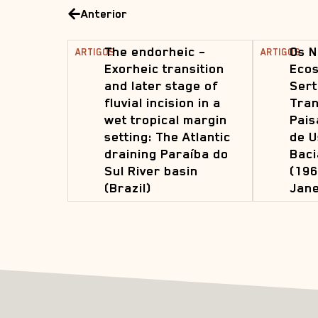
Anterior
The endorheic –
Os N
ARTIGOS
ARTIGOS
Exorheic transition
Ecos
and later stage of
Sert
fluvial incision in a
Tra
wet tropical margin
Pais
setting: The Atlantic
de U
draining Paraíba do
Baci
Sul River basin
(196
(Brazil)
Jane