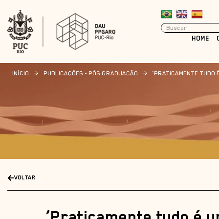
HOME
INÍCIO
>
PUBLICAÇÕES - PÓS GRADUAÇÃO
>
‘PRATICAMENTE TUDO É
VOLTAR
‘Praticamente tudo é u