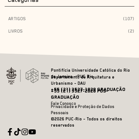
ARTIGOS
(107)
LIVROS
(2)
Pontifícia Universidade Católica do Rio
de Janeiro – PUC Rio
Departamento de Arquitetura e
Urbanismo – DAU
+55 (21) 3527-1828 GRADUAÇÃO
+55 (21) 3527-2628 PÓS-
GRADUAÇÃO
Fale Conosco
Privacidade e Proteção de Dados
Pessoais
©2026 PUC-Rio – Todos os direitos
reservados