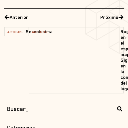
Anterior
Próximo
Sereníssima
Ru
ARTIGOS
ARTIGOS
en
el
esp
ma
Sig
en
la
con
del
lug
Categorias