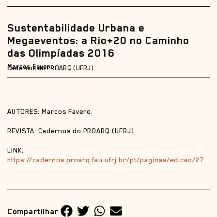
Sustentabilidade Urbana e
Megaeventos: a Rio+20 no Caminho
das Olimpíadas 2016
Marcos Favero
Cadernos do PROARQ (UFRJ)
AUTORES: Marcos Favero.
REVISTA: Cadernos do PROARQ (UFRJ)
LINK:
https://cadernos.proarq.fau.ufrj.br/pt/paginas/edicao/27
Compartilhar