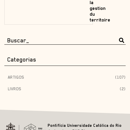
la
gestion
du
territoire
Categorias
ARTIGOS
(107)
LIVROS
(2)
Pontifícia Universidade Católica do Rio