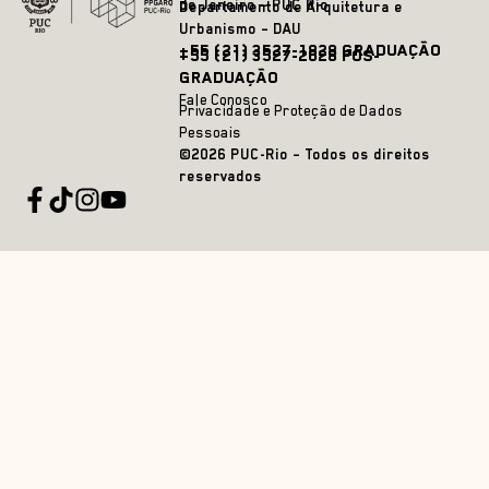
de Janeiro – PUC Rio
Departamento de Arquitetura e
Urbanismo – DAU
+55 (21) 3527-1828 GRADUAÇÃO
+55 (21) 3527-2628 PÓS-
GRADUAÇÃO
Fale Conosco
Privacidade e Proteção de Dados
Pessoais
©2026 PUC-Rio – Todos os direitos
reservados