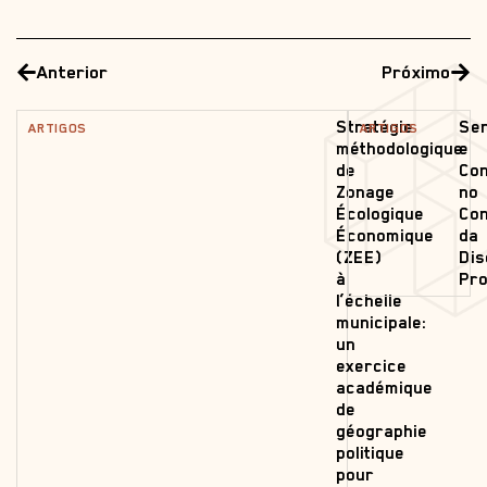
Anterior
Próximo
Stratégie
Se
ARTIGOS
ARTIGOS
méthodologique
e
de
Con
Zonage
no
Écologique
Con
Économique
da
(ZEE)
Dis
à
Pro
l’échelle
municipale:
un
exercice
académique
de
géographie
politique
pour