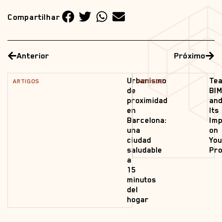
Compartilhar
Anterior
Próximo
Urbanismo
Tea
ARTIGOS
ARTIGOS
de
BI
proximidad
an
en
Its
Barcelona:
Imp
una
on
ciudad
Yo
saludable
Pro
a
15
minutos
del
hogar