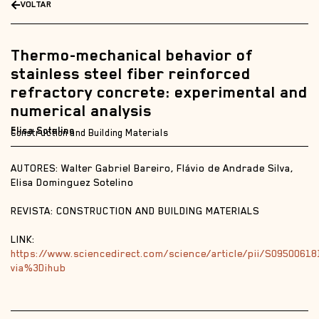
VOLTAR
Thermo-mechanical behavior of
stainless steel fiber reinforced
refractory concrete: experimental and
numerical analysis
Elisa Sotelino
Construction and Building Materials
AUTORES: Walter Gabriel Bareiro, Flávio de Andrade Silva,
Elisa Dominguez Sotelino
REVISTA: CONSTRUCTION AND BUILDING MATERIALS
LINK:
https://www.sciencedirect.com/science/article/pii/S0950061
via%3Dihub