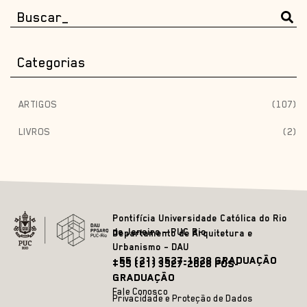
Categorias
ARTIGOS
(107)
LIVROS
(2)
Pontifícia Universidade Católica do Rio
de Janeiro – PUC Rio
Departamento de Arquitetura e
Urbanismo – DAU
+55 (21) 3527-1828 GRADUAÇÃO
+55 (21) 3527-2628 PÓS-
GRADUAÇÃO
Fale Conosco
Privacidade e Proteção de Dados