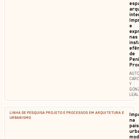
esp
arqu
int
Imp
e
exp
nas
ins
efê
de
Pen
Pro
AUTO
CARO
Y
GON
LEAL
LINHA DE PESQUISA PROJETO E PROCESSOS EM ARQUITETURA E
Imp
URBANISMO
na
pai
urb
mod