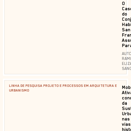
O
Cas
do
Con
Habi
San
Fra
Ass
Par
AUTO
RAM
ELIZ
SAN
LINHA DE PESQUISA PROJETO E PROCESSOS EM ARQUITETURA E
Mob
URBANISMO
Ativ
con
da
Sus
Urb
nas
vias
hist