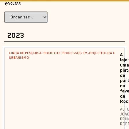
VOLTAR
2023
LINHA DE PESQUISA PROJETO E PROCESSOS EM ARQUITETURA E
A
URBANISMO
laje:
uma
pla
de
par
na
fave
da
Roc
AUTO
JOÃ
BRU
ROD