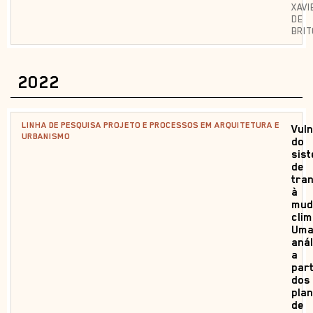
XAVI
DE
BRIT
2022
LINHA DE PESQUISA PROJETO E PROCESSOS EM ARQUITETURA E
Vuln
URBANISMO
do
sis
de
tra
à
mud
clim
Um
anál
a
part
dos
pla
de