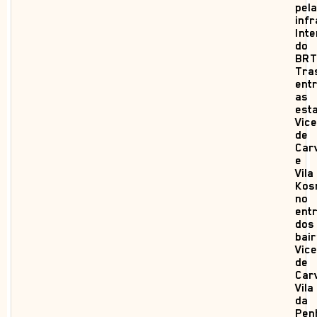
pela
infr
Int
do
BRT
Tra
ent
as
est
Vic
de
Car
e
Vila
Kos
no
ent
dos
bai
Vic
de
Car
Vila
da
Pen