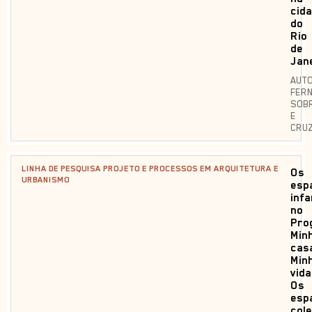
cid
do
Rio
de
Jan
AUTO
FER
SOB
E
CRU
LINHA DE PESQUISA PROJETO E PROCESSOS EM ARQUITETURA E
Os
URBANISMO
esp
infa
no
Pro
Min
cas
Min
vida
Os
esp
cole