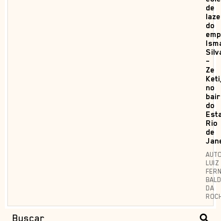
de
laze
do
emp
Ism
Silv
–
Ze
Keti
no
bai
do
Esta
Rio
de
Jan
AUTO
LUIZ
FER
BALD
DA
ROC