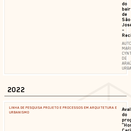
do
bai
de
São
Jos
–
Rec
AUTO
MAR
CYNT
DE
ARA
URB
2022
LINHA DE PESQUISA PROJETO E PROCESSOS EM ARQUITETURA E
Ava
URBANISMO
do
pro
“Ho
Car