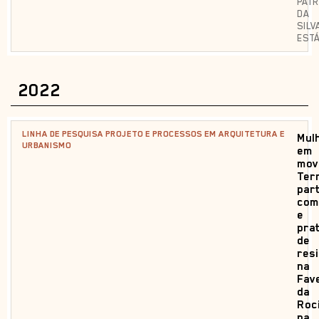
PATR
DA
SILV
ESTÁ
2022
LINHA DE PESQUISA PROJETO E PROCESSOS EM ARQUITETURA E
Mul
URBANISMO
em
mov
Terr
par
com
e
pra
de
resi
na
Fav
da
Roc
na