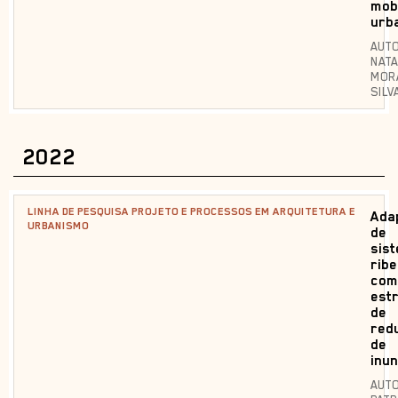
mob
urb
AUTO
NATA
MOR
SILV
2022
LINHA DE PESQUISA PROJETO E PROCESSOS EM ARQUITETURA E
Ada
URBANISMO
de
sis
ribe
com
est
de
red
de
inu
AUTO