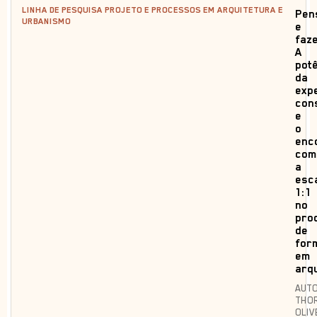
LINHA DE PESQUISA PROJETO E PROCESSOS EM ARQUITETURA E
Pen
URBANISMO
e
faze
A
pot
da
exp
con
e
o
enc
com
a
esc
1:1
no
pro
de
for
em
arq
AUTO
THOR
OLIV