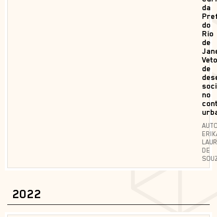
da
Pre
do
Rio
de
Jane
Vet
de
des
soc
no
con
urb
AUTO
ERIK
LAU
DE
SOU
2022