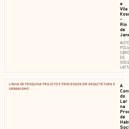
e
Vila
Kos
–
Rio
de
Jan
AUTO
POLI
CAR
DE
SOU
LATT
LINHA DE PESQUISA PROJETO E PROCESSOS EM ARQUITETURA E
A
URBANISMO
Con
do
Lar
na
Pro
de
Hab
Soci