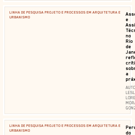
LINHA DE PESQUISA PROJETO E PROCESSOS EM ARQUITETURA E
Ass
URBANISMO
e
Ass
Téc
no
Rio
de
Jane
ref
crít
sob
a
prá
AUTO
LESL
LOR
MOR
GON
LINHA DE PESQUISA PROJETO E PROCESSOS EM ARQUITETURA E
Per
URBANISMO
do