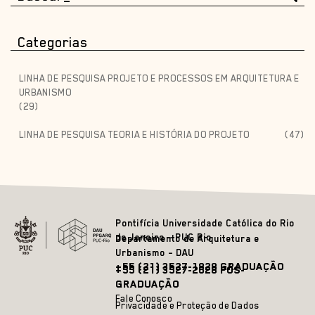
Categorias
LINHA DE PESQUISA PROJETO E PROCESSOS EM ARQUITETURA E
URBANISMO
(29)
LINHA DE PESQUISA TEORIA E HISTÓRIA DO PROJETO
(47)
Pontifícia Universidade Católica do Rio
de Janeiro – PUC Rio
Departamento de Arquitetura e
Urbanismo – DAU
+55 (21) 3527-1828 GRADUAÇÃO
+55 (21) 3527-2628 PÓS-
GRADUAÇÃO
Fale Conosco
Privacidade e Proteção de Dados