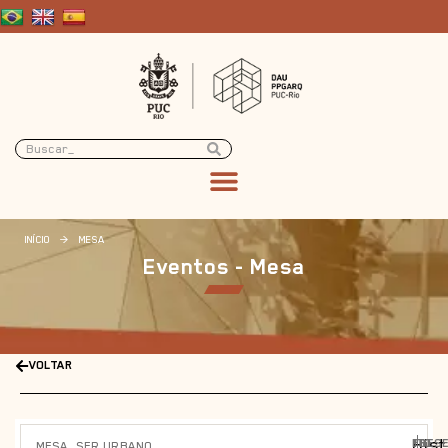
INÍCIO
>
MESA
Eventos - Mesa
VOLTAR
Hist
PRESE
10
10
,
MESA
SER URBANO