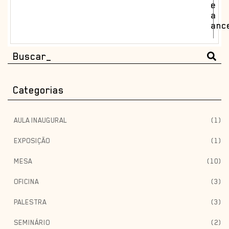
e
a
anc
Categorias
AULA INAUGURAL
(1)
EXPOSIÇÃO
(1)
MESA
(10)
OFICINA
(3)
PALESTRA
(3)
SEMINÁRIO
(2)