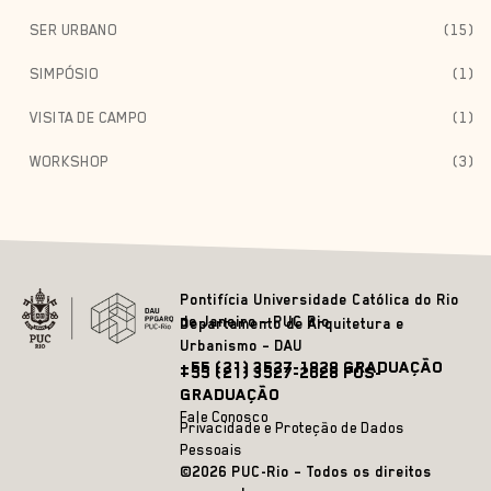
SER URBANO
(15)
SIMPÓSIO
(1)
VISITA DE CAMPO
(1)
WORKSHOP
(3)
Pontifícia Universidade Católica do Rio
de Janeiro – PUC Rio
Departamento de Arquitetura e
Urbanismo – DAU
+55 (21) 3527-1828 GRADUAÇÃO
+55 (21) 3527-2628 PÓS-
GRADUAÇÃO
Fale Conosco
Privacidade e Proteção de Dados
Pessoais
©2026 PUC-Rio – Todos os direitos