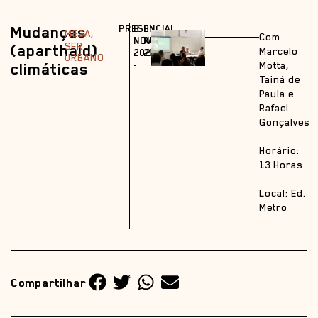
Mudanças
PRESENCIAL
8
8
MESA
,
Com
NOV
NOV
SER
(aparthaid)
Marcelo
2023
2023
URBANO
climáticas
-
Motta,
Tainá de
Paula e
Rafael
Gonçalves
Horário:
13 Horas
Local: Ed.
Metro
Compartilhar