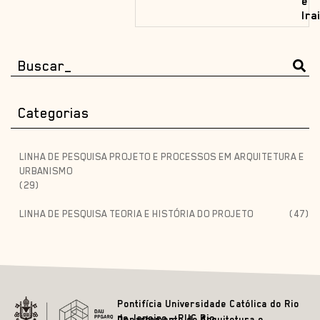
e
Ira
Categorias
LINHA DE PESQUISA PROJETO E PROCESSOS EM ARQUITETURA E
URBANISMO
(29)
LINHA DE PESQUISA TEORIA E HISTÓRIA DO PROJETO
(47)
Pontifícia Universidade Católica do Rio
de Janeiro – PUC Rio
Departamento de Arquitetura e