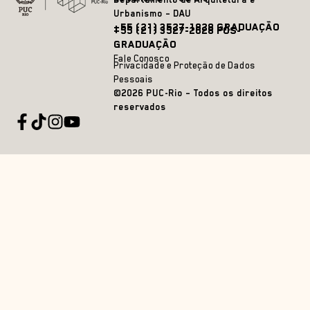
Urbanismo – DAU
+55 (21) 3527-1828 GRADUAÇÃO
+55 (21) 3527-2628 PÓS-
GRADUAÇÃO
Fale Conosco
Privacidade e Proteção de Dados
Pessoais
©2026 PUC-Rio – Todos os direitos
reservados