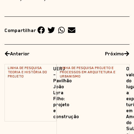
Compartilhar
Anterior
Próximo
LINHA DE PESQUISA
LINHA DE PESQUISA PROJETO E
UERJ
O
TEORIA E HISTÓRIA DO
PROCESSOS EM ARQUITETURA E
–
val
PROJETO
URBANISMO
Pavilhão
do
João
lug
Lyra
a
Filho:
exp
projeto
tur
e
em
construção
Ame
do
Su