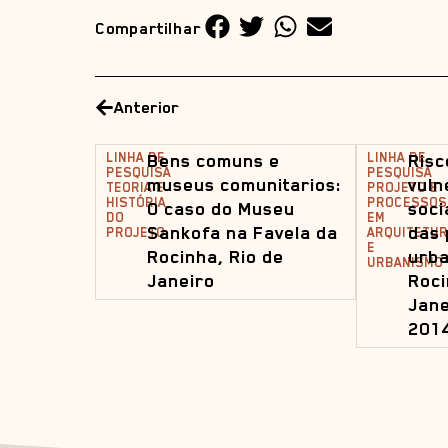
Compartilhar
Anterior
LINHA DE
Bens comuns e
LINHA DE
Risc
PESQUISA
PESQUISA
museus comunitarios:
vuln
TEORIA E
PROJETO E
HISTÓRIA
PROCESSOS
O caso do Museu
soci
DO
EM
Sankofa na Favela da
das 
PROJETO
ARQUITETUR
E
Rocinha, Rio de
urba
URBANISMO
Janeiro
Roci
Jane
201