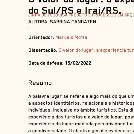
do Sul/RS e Irai/RS.
LINHA DE PESQUISA PROJETO E PROCESSOS EM AR
AUTORA: SABRINA CANDATEN
Orientador:
Marcelo Motta
Dissertação:
O valor do lugar: a experiencia tu
Data da defesa:
15/02/2022
Resumo
A palavra lugar se refere a algo mais do que um
a aspectos identitários, relacionais e históric
indivíduos, inclusive no âmbito turístico. Esta
experiência dos turistas e o valor do lugar, po
experiência do lugar mediada pela atividade tur
a geodiversidade. O objetivo geral é evidenciar