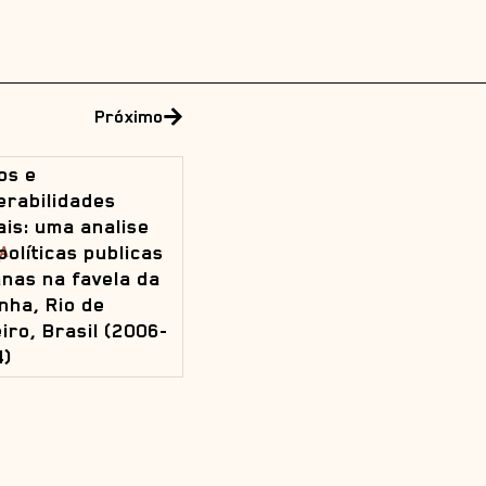
Próximo
os e
erabilidades
ais: uma analise
políticas publicas
A
nas na favela da
nha, Rio de
iro, Brasil (2006-
4)