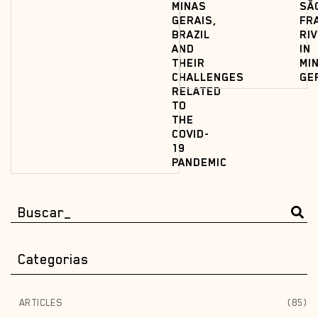
MINAS
SÃ
GERAIS,
FR
BRAZIL
RI
AND
IN
THEIR
MI
CHALLENGES
GE
RELATED
TO
THE
COVID-
19
PANDEMIC
Categorias
ARTICLES
(85)