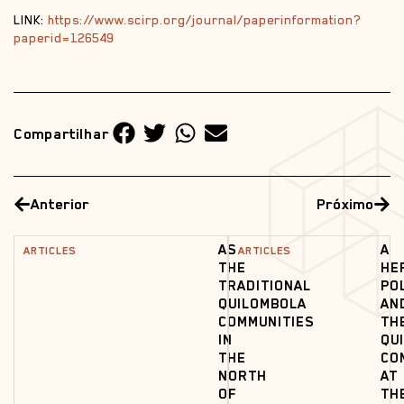
LINK:
https://www.scirp.org/journal/paperinformation?
paperid=126549
Compartilhar
Anterior
Próximo
AS
A
ARTICLES
ARTICLES
THE
HE
TRADITIONAL
PO
QUILOMBOLA
AN
COMMUNITIES
TH
IN
QU
THE
CO
NORTH
AT
OF
TH