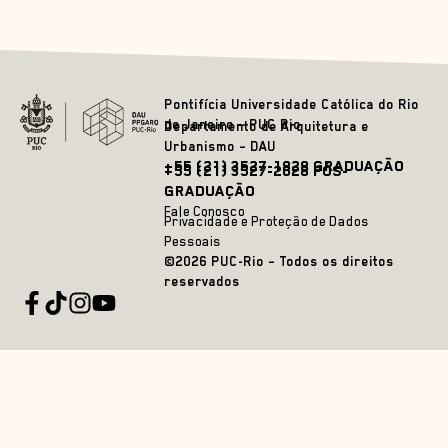
Pontifícia Universidade Católica do Rio
de Janeiro – PUC Rio
Departamento de Arquitetura e
Urbanismo – DAU
+55 (21) 3527-1828 GRADUAÇÃO
+55 (21) 3527-2628 PÓS-
GRADUAÇÃO
Fale Conosco
Privacidade e Proteção de Dados
Pessoais
©2026 PUC-Rio – Todos os direitos
reservados