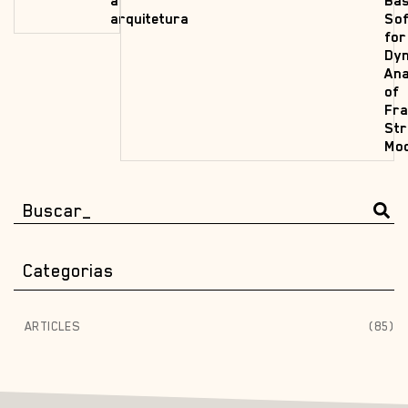
a
Ba
arquitetura
So
for
Dy
Ana
of
Fr
Str
Mod
Categorias
ARTICLES
(85)