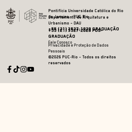
Pontifícia Universidade Católica do Rio
de Janeiro – PUC Rio
Departamento de Arquitetura e
Urbanismo – DAU
+55 (21) 3527-1828 GRADUAÇÃO
+55 (21) 3527-2628 PÓS-
GRADUAÇÃO
Fale Conosco
Privacidade e Proteção de Dados
Pessoais
©2026 PUC-Rio – Todos os direitos
reservados