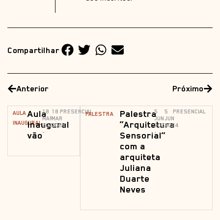
Compartilhar
Anterior
Próximo
Aula
18
18
PRESENCIAL
Palestra
5
5
PRESENCIAL
AULA
PALESTRA
MAR
MAR
JUN
JUN
Inaugural
“Arquitetura
INAUGURAL
2024
2024
2024
2024
-
-
vão
Sensorial”
com a
arquiteta
Juliana
Duarte
Neves