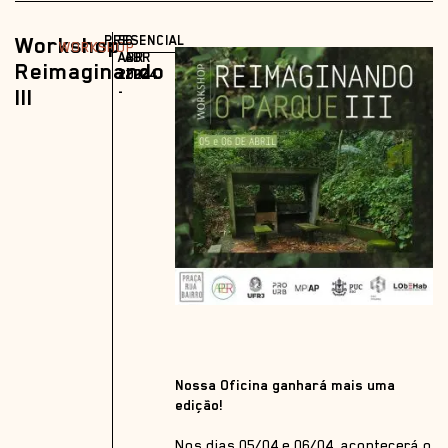
Workshop
PRESENCIAL
5
6
WORKSHOP
ABR
ABR
Reimaginando
2024
2024
III
-
Nossa Oficina ganhará mais uma
edição!
Nos dias 05/04 e 06/04, acontecerá o