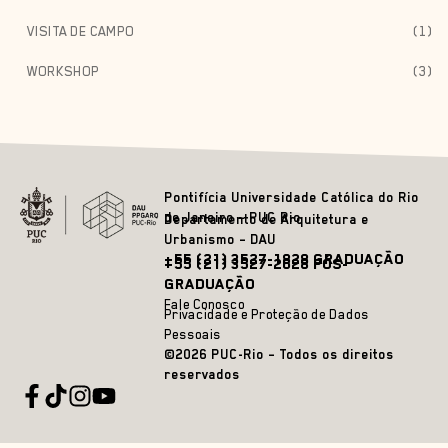
VISITA DE CAMPO
(1)
WORKSHOP
(3)
Pontifícia Universidade Católica do Rio
de Janeiro – PUC Rio
Departamento de Arquitetura e
Urbanismo – DAU
+55 (21) 3527-1828 GRADUAÇÃO
+55 (21) 3527-2628 PÓS-
GRADUAÇÃO
Fale Conosco
Privacidade e Proteção de Dados
Pessoais
©2026 PUC-Rio – Todos os direitos
reservados