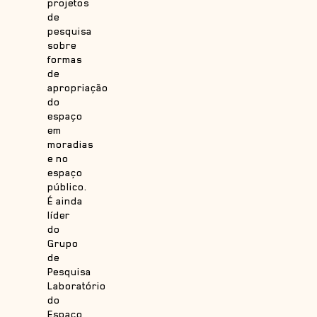
projetos
de
pesquisa
sobre
formas
de
apropriação
do
espaço
em
moradias
e no
espaço
público.
É ainda
líder
do
Grupo
de
Pesquisa
Laboratório
do
Espaço