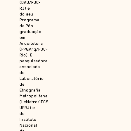
(DAU/PUC-
RJ) e
do seu
Programa
de Pós-
graduação
em
Arquitetura
(PPGArq/PUC-
Rio). É
pesquisadora
associada
do
Laboratório
de
Etnografia
Metropolitana
(LeMetro/IFCS-
UFRJ) e
do
Instituto
Nacional
de