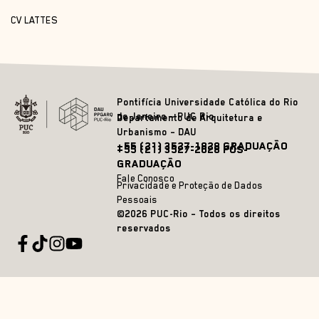
CV LATTES
Pontifícia Universidade Católica do Rio
de Janeiro – PUC Rio
Departamento de Arquitetura e
Urbanismo – DAU
+55 (21) 3527-1828 GRADUAÇÃO
+55 (21) 3527-2628 PÓS-
GRADUAÇÃO
Fale Conosco
Privacidade e Proteção de Dados
Pessoais
©2026 PUC-Rio – Todos os direitos
reservados