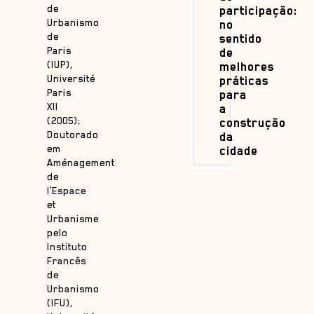
de
participação:
Urbanismo
no
de
sentido
Paris
de
(IUP),
melhores
Université
práticas
Paris
para
XII
a
(2005);
construção
Doutorado
da
em
cidade
Aménagement
de
l’Espace
et
Urbanisme
pelo
Instituto
Francês
de
Urbanismo
(IFU),