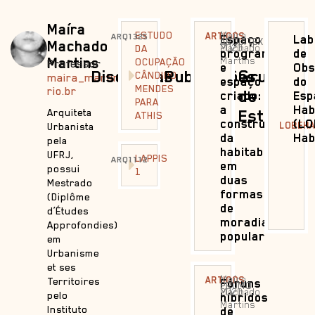
Maíra
ESTUDO
Maíra
|
ARTIGOS
ARQ1325
Espaço
Lab
ARQUITEXTOS
Machado
Machado
2020
DA
programado
de
Martins
Martins
OCUPAÇÃO
Professor
e
Obs
Disciplinas
Publicações
Grupos
CÂNDIDO
maira_martins@puc-
espaço
do
MENDES
rio.br
de
criado:
Esp
PARA
a
Hab
Estudo
Arquiteta
ATHIS
construção
(LO
LOBEH
Urbanista
da
Hab
pela
habitabilidade
UFRJ,
LAPPIS
ARQ1112
em
possui
1
duas
Mestrado
formas
(Diplôme
de
d’Études
moradia
Approfondies)
popular
em
Urbanisme
et ses
Maíra
|
ARTIGOS
Territoires
Fóruns
PRUMO
Machado
2020
pelo
híbridos
Martins
Instituto
de