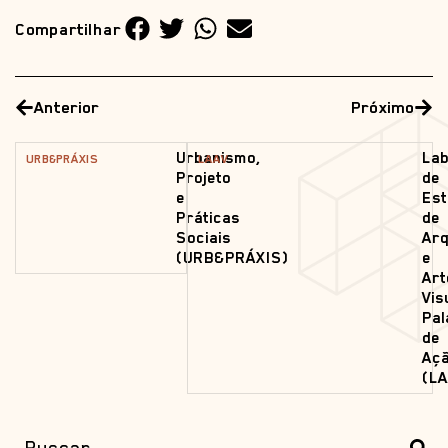
Compartilhar
Anterior
Próximo
Urbanismo,
Lab
URB&PRÁXIS
LAAV
Projeto
de
e
Es
Práticas
de
Sociais
Arq
(URB&PRÁXIS)
e
Art
Vis
Pa
de
Aç
(LA