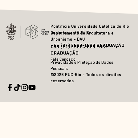
Pontifícia Universidade Católica do Rio
de Janeiro – PUC Rio
Departamento de Arquitetura e
Urbanismo – DAU
+55 (21) 3527-1828 GRADUAÇÃO
+55 (21) 3527-2628 PÓS-
GRADUAÇÃO
Fale Conosco
Privacidade e Proteção de Dados
Pessoais
©2026 PUC-Rio – Todos os direitos
reservados