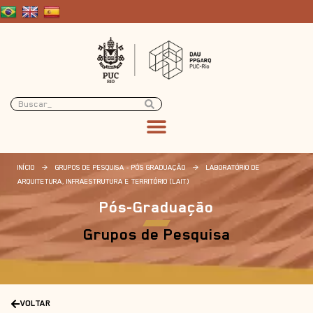
INÍCIO
>
GRUPOS DE PESQUISA - PÓS GRADUAÇÃO
>
LABORATÓRIO DE
ARQUITETURA, INFRAESTRUTURA E TERRITÓRIO (LAIT)
Pós-Graduação
Grupos de Pesquisa
VOLTAR