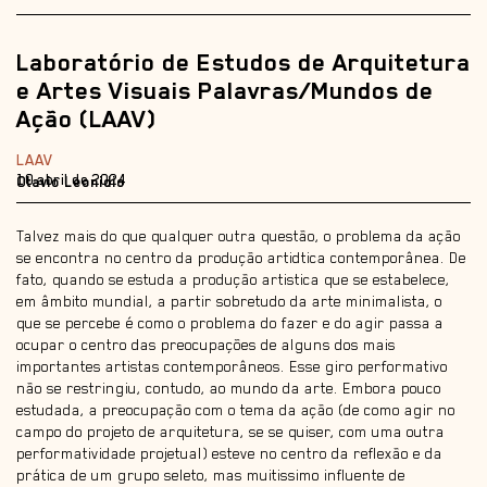
Laboratório de Estudos de Arquitetura
e Artes Visuais Palavras/Mundos de
Ação (LAAV)
LAAV
10 abril de 2024
Otavio Leonidio
Talvez mais do que qualquer outra questão, o problema da ação
se encontra no centro da produção artidtica contemporânea. De
fato, quando se estuda a produção artistica que se estabelece,
em âmbito mundial, a partir sobretudo da arte minimalista, o
que se percebe é como o problema do fazer e do agir passa a
ocupar o centro das preocupações de alguns dos mais
importantes artistas contemporâneos. Esse giro performativo
não se restringiu, contudo, ao mundo da arte.
Embora pouco
estudada, a preocupação com o tema da ação (de como agir no
campo do projeto de arquitetura, se se quiser, com uma outra
performatividade projetual) esteve no centro da reﬂexão e da
prática de um grupo seleto, mas muitissimo inﬂuente de