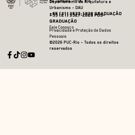
de Janeiro – PUC Rio
Departamento de Arquitetura e
Urbanismo – DAU
+55 (21) 3527-1828 GRADUAÇÃO
+55 (21) 3527-2628 PÓS-
GRADUAÇÃO
Fale Conosco
Privacidade e Proteção de Dados
Pessoais
©2026 PUC-Rio – Todos os direitos
reservados