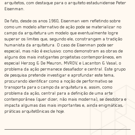
arquitetos, com destaque para o arquiteto estadunidense Peter
Eisenman.
De fato, desde os anos 1960, Eisenman vem reﬂetindo sobre
como um modelo alternativo de ação pode se materializar no
campo da arquitetura um modelo que eventualmente logre
superar os limites que, segundo ele, constrangem a tradição
humanista da arquitetura. O caso de Eisenman pode ser
especial, mas não é exclusivo: como demonstram as obras de
alguns dos mais instigantes projetistas contemporâneos, em
especial Herzog & De Meuron, MVRDV, e Lacanton & Vasal, o
problema da ação permanece desaﬁador e central. Este grupo
de pesquisa pretende investigar e aprofundar este tema,
procurando identiﬁcar como a noção de performativo se
transporta para o campo da arquitetura e, assim, como
problema da ação, central para a deﬁnição de uma arte
contemporânea (quer dizer, não mais moderna), se desdobra e
impacta algumas das mais importantes e, ainda enigmáticas,
práticas arquitetônicas de hoje.