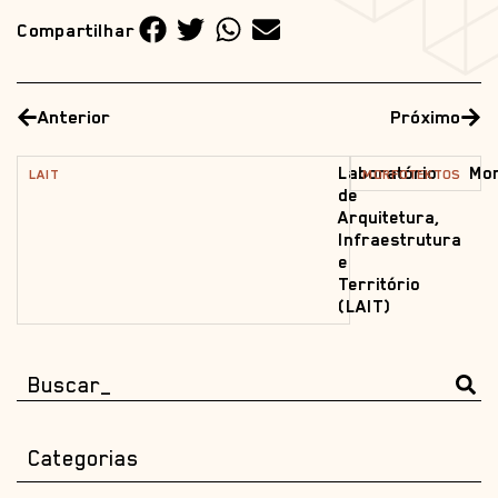
Compartilhar
Anterior
Próximo
Laboratório
Mor
LAIT
MORFOTEKTOS
de
Arquitetura,
Infraestrutura
e
Território
(LAIT)
Categorias