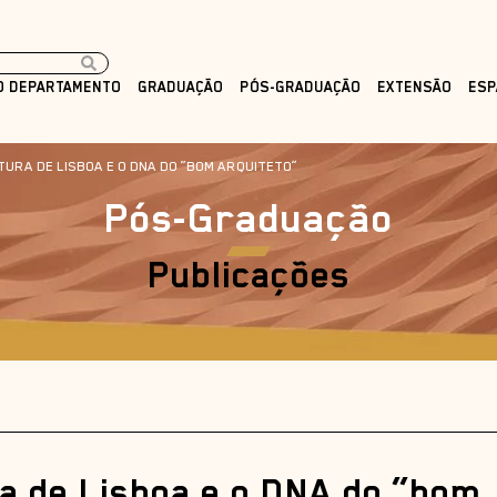
O DEPARTAMENTO
GRADUAÇÃO
PÓS-GRADUAÇÃO
EXTENSÃO
ESP
TURA DE LISBOA E O DNA DO “BOM ARQUITETO”
Pós-Graduação
Publicações
ra de Lisboa e o DNA do “bom