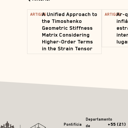
A Unified Approach to
Ar-q
ARTIGOS
ARTIGOS
the Timoshenko
infl
Geometric Stiffness
estr
Matrix Considering
inte
Higher-Order Terms
luga
in the Strain Tensor
Departamento
+55 (21)
Pontifícia
de