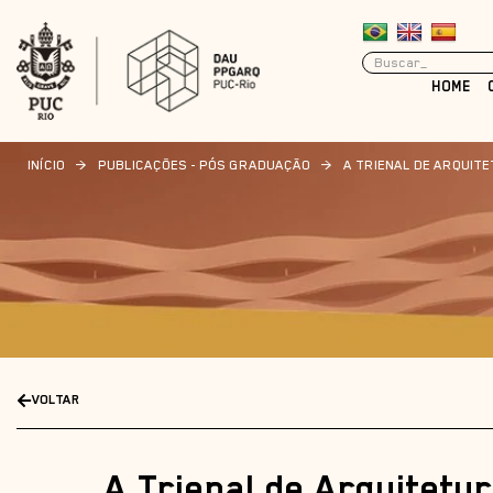
HOME
INÍCIO
>
PUBLICAÇÕES - PÓS GRADUAÇÃO
>
A TRIENAL DE ARQUITE
VOLTAR
A Trienal de Arquitetu