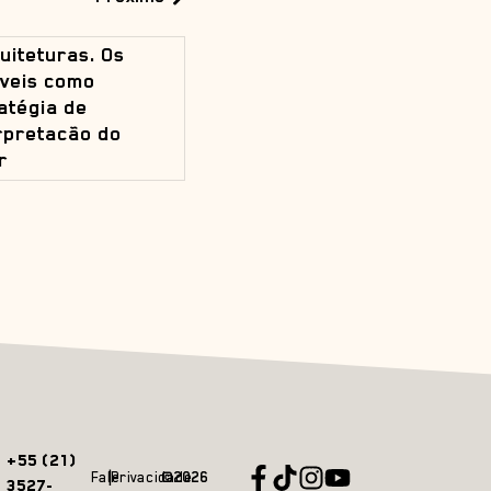
uiteturas. Os
áveis como
atégia de
rpretacão do
r
+55 (21)
Fale
Privacidade
©2026
3527-