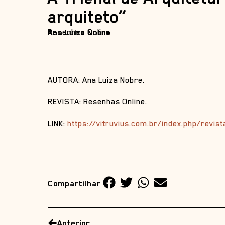
arquiteto”
Resenhas Online
Ana Luiza Nobre
AUTORA: Ana Luiza Nobre.
REVISTA: Resenhas Online.
LINK:
https://vitruvius.com.br/index.php/revi
Compartilhar
Anterior