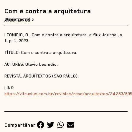
Com e contra a arquitetura
Otavio Leonidio
ARQUITEXTOS
LEONIDIO, O.. Com e contra a arquitetura. e-flux Journal, v.
1, p. 1, 2023.
TÍTULO: Com e contra a arquitetura.
AUTORES: Otávio Leonídio.
REVISTA: ARQUITEXTOS (SÃO PAULO).
LINK:
https://vitruvius.com.br/revistas/read/arquitextos/24.283/89
Compartilhar