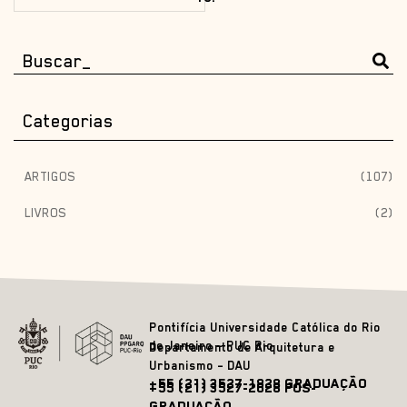
Categorias
ARTIGOS
(107)
LIVROS
(2)
Pontifícia Universidade Católica do Rio
de Janeiro – PUC Rio
Departamento de Arquitetura e
Urbanismo – DAU
+55 (21) 3527-1828 GRADUAÇÃO
+55 (21) 3527-2628 PÓS-
GRADUAÇÃO