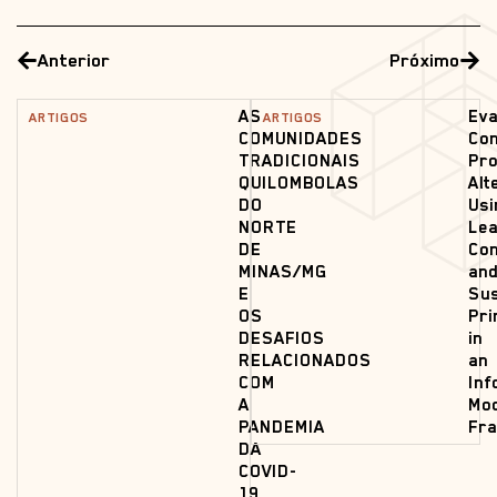
Anterior
Próximo
AS
Eva
ARTIGOS
ARTIGOS
COMUNIDADES
Con
TRADICIONAIS
Pro
QUILOMBOLAS
Alt
DO
Usi
NORTE
Le
DE
Con
MINAS/MG
an
E
Sus
OS
Pri
DESAFIOS
in
RELACIONADOS
an
COM
Inf
A
Mod
PANDEMIA
Fr
DA
COVID-
19.